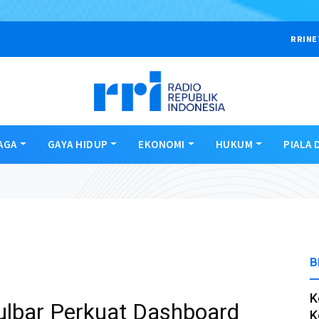
RRINE
AGA
GAYA HIDUP
EKONOMI
HUKUM
PIALA 
B
K
lbar Perkuat Dashboard
K