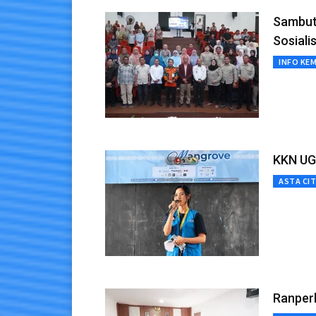
Sambut
Sosiali
INFO KE
KKN UG
ASTA CI
Ranper