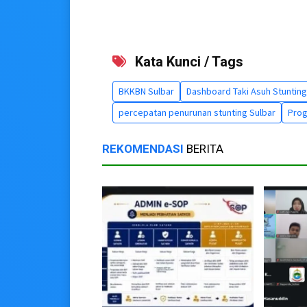
Kata Kunci / Tags
BKKBN Sulbar
Dashboard Taki Asuh Stunting
percepatan penurunan stunting Sulbar
Prog
REKOMENDASI
BERITA