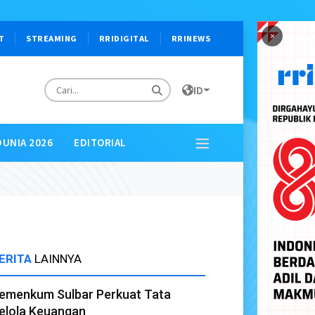
×
T
STREAMING
RRIDIGITAL
RRINEWS
ID
DUNIA 2026
EDITORIAL
ERITA
LAINNYA
emenkum Sulbar Perkuat Tata
elola Keuangan