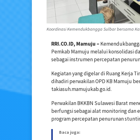
Koordinasi Kemendukbangga Sulbar bersama Ka
RRI.CO.ID, Mamuju –
Kemendukbangga/
Pemkab Mamuju melalui konsolidasi d
sebagai instrumen percepatan penuruna
Kegiatan yang digelar di Ruang Kerja T
dihadiri perwakilan OPD KB Mamuju be
takiasuh.mamujukab.go.id.
Perwakilan BKKBN Sulawesi Barat men
berfungsi sebagai alat monitoring dan
program percepatan penurunan stuntin
Baca juga: