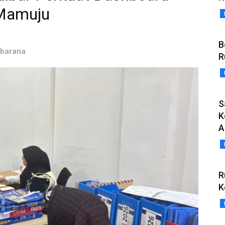
 Mamuju
B
ubarana
R
S
K
A
R
K