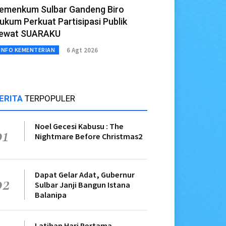
emenkum Sulbar Gandeng Biro
ukum Perkuat Partisipasi Publik
ewat SUARAKU
6 Agt 2026
INFO KEMENTERIAN
ERITA
TERPOPULER
Noel Gecesi Kabusu : The
01
Nightmare Before Christmas2
Dapat Gelar Adat, Gubernur
02
Sulbar Janji Bangun Istana
Balanipa
Latihan Hari Pertama