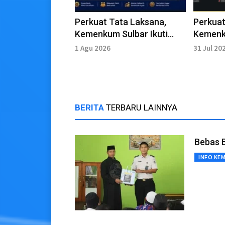
Perkuat Tata Laksana,
Perkuat
Kemenkum Sulbar Ikuti
Kemenk
Sosialisasi Pembaruan SOP
Pelindu
1 Agu 2026
31 Jul 20
2026
Daerah
BERITA
TERBARU LAINNYA
Bebas 
INFO KE