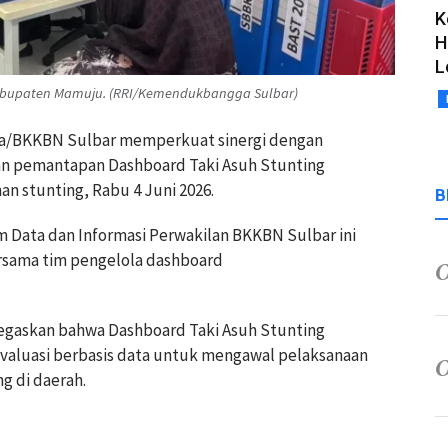
K
H
L
bupaten Mamuju. (RRI/Kemendukbangga Sulbar)
BKKBN Sulbar memperkuat sinergi dengan
an pemantapan Dashboard Taki Asuh Stunting
n stunting, Rabu 4 Juni 2026.
B
im Data dan Informasi Perwakilan BKKBN Sulbar ini
rsama tim pengelola dashboard
egaskan bahwa Dashboard Taki Asuh Stunting
 evaluasi berbasis data untuk mengawal pelaksanaan
g di daerah.