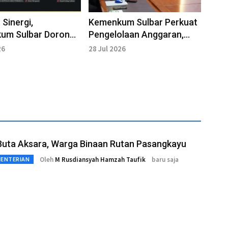
 Sinergi,
Kemenkum Sulbar Perkuat
um Sulbar Dorong
Pengelolaan Anggaran,
ngan Inovasi di
Kejar IKPA
26
28 Jul 2026
Buta Aksara, Warga Binaan Rutan Pasangkayu
Oleh
M Rusdiansyah Hamzah Taufik
baru saja
MENTERIAN