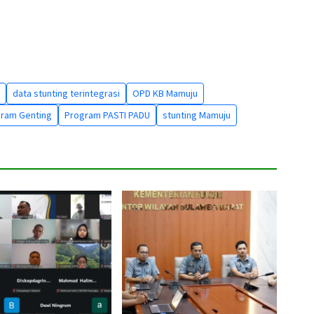
data stunting terintegrasi
OPD KB Mamuju
ram Genting
Program PASTI PADU
stunting Mamuju