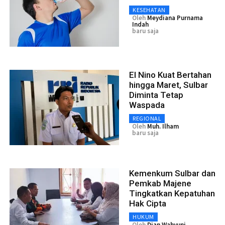
KESEHATAN
Oleh
Meydiana Purnama
Indah
baru saja
El Nino Kuat Bertahan
hingga Maret, Sulbar
Diminta Tetap
Waspada
REGIONAL
Oleh
Muh. Ilham
baru saja
Kemenkum Sulbar dan
Pemkab Majene
Tingkatkan Kepatuhan
Hak Cipta
HUKUM
Oleh
Dian Wahyuni