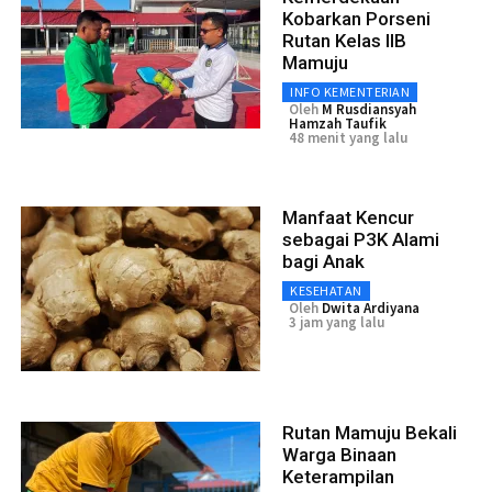
Kobarkan Porseni
Rutan Kelas IIB
Mamuju
INFO KEMENTERIAN
Oleh
M Rusdiansyah
Hamzah Taufik
48 menit yang lalu
Manfaat Kencur
sebagai P3K Alami
bagi Anak
KESEHATAN
Oleh
Dwita Ardiyana
3 jam yang lalu
Rutan Mamuju Bekali
Warga Binaan
Keterampilan