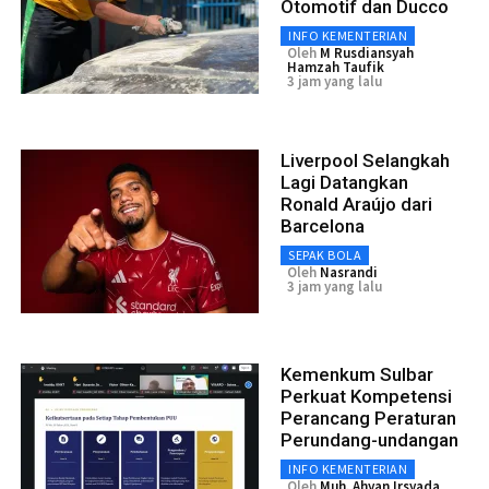
Otomotif dan Ducco
INFO KEMENTERIAN
Oleh
M Rusdiansyah
Hamzah Taufik
3 jam yang lalu
Liverpool Selangkah
Lagi Datangkan
Ronald Araújo dari
Barcelona
SEPAK BOLA
Oleh
Nasrandi
3 jam yang lalu
Kemenkum Sulbar
Perkuat Kompetensi
Perancang Peraturan
Perundang-undangan
INFO KEMENTERIAN
Oleh
Muh. Ahyan Irsyada