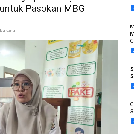
 untuk Pasokan MBG
M
ubarana
M
C
S
S
C
S