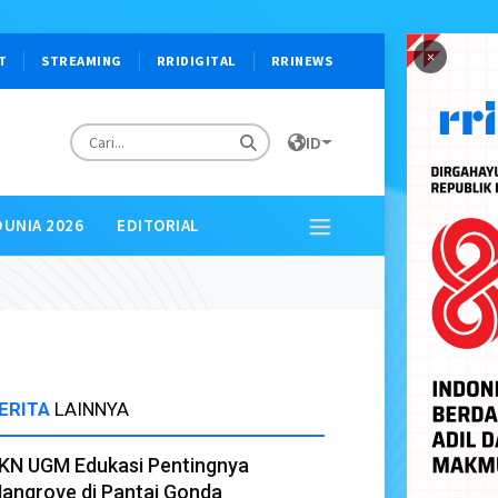
×
T
STREAMING
RRIDIGITAL
RRINEWS
ID
DUNIA 2026
EDITORIAL
ERITA
LAINNYA
KN UGM Edukasi Pentingnya
angrove di Pantai Gonda