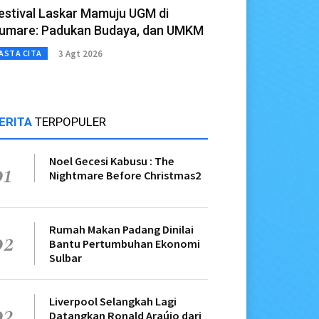
estival Laskar Mamuju UGM di
umare: Padukan Budaya, dan UMKM
3 Agt 2026
ASTA CITA
ERITA
TERPOPULER
Noel Gecesi Kabusu : The
01
Nightmare Before Christmas2
Rumah Makan Padang Dinilai
02
Bantu Pertumbuhan Ekonomi
Sulbar
Liverpool Selangkah Lagi
03
Datangkan Ronald Araújo dari