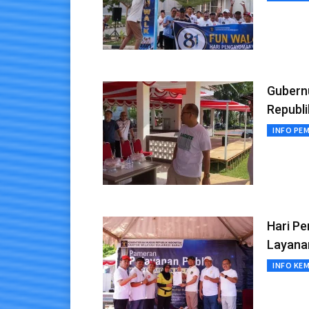
Gubern
Republi
INFO PE
Hari P
Layana
INFO KE