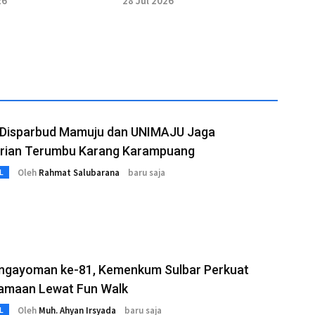
26
28 Jul 2026
rip
i Disparbud Mamuju dan UNIMAJU Jaga
arian Terumbu Karang Karampuang
Oleh
Rahmat Salubarana
baru saja
L
engayoman ke-81, Kemenkum Sulbar Perkuat
amaan Lewat Fun Walk
Oleh
Muh. Ahyan Irsyada
baru saja
L