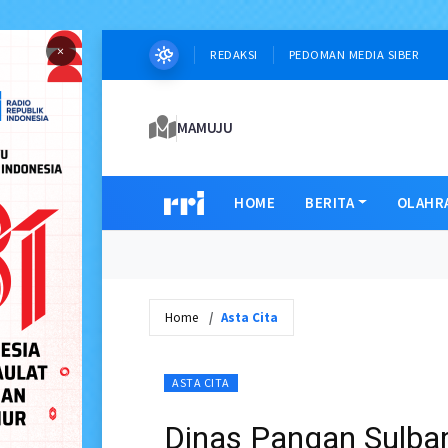
×
REDAKSI
PEDOMAN MEDIA SIBER
MAMUJU
HOME
BERITA
OLAHR
Home
Asta Cita
ASTA CITA
Dinas Pangan Sulba