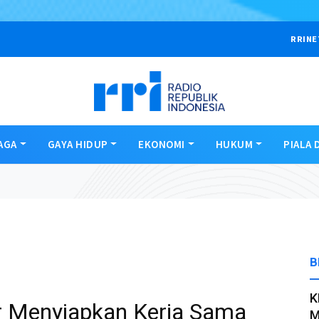
RRINE
AGA
GAYA HIDUP
EKONOMI
HUKUM
PIALA 
B
K
r Menyiapkan Kerja Sama
M