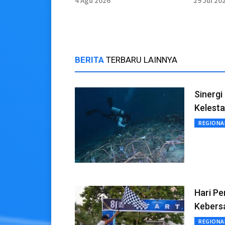
4 Agu 2026
29 Jul 20
Manusk
BERITA
TERBARU LAINNYA
Sinerg
Kelest
REGIONA
Hari P
Kebers
REGIONA