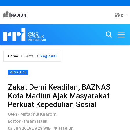
MADIUN
ID
Home
Berita
Regional
REGIONAL
Zakat Demi Keadilan, BAZNAS
Kota Madiun Ajak Masyarakat
Perkuat Kepedulian Sosial
Oleh - Miftachul Kharom
Editor - Imam Malik
03 Jun 2026 19:28 WIB
Madiun