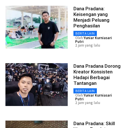
Dana Pradana:
Keisengan yang
Menjadi Peluang
Penghasilan
BERITA LAIN
Oleh
Yuniar Kurniasari
Putri
2 jam yang lalu
Dana Pradana Dorong
Kreator Konsisten
Hadapi Berbagai
Tantangan
BERITA LAIN
Oleh
Yuniar Kurniasari
Putri
2 jam yang lalu
Dana Pradana: Skill