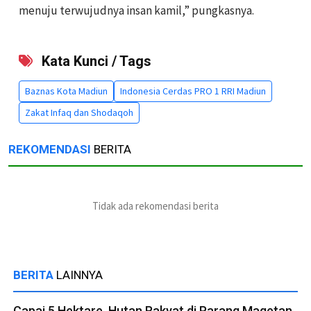
menuju terwujudnya insan kamil,” pungkasnya.
Kata Kunci / Tags
Baznas Kota Madiun
Indonesia Cerdas PRO 1 RRI Madiun
Zakat Infaq dan Shodaqoh
REKOMENDASI
BERITA
Tidak ada rekomendasi berita
BERITA
LAINNYA
Capai 5 Hektare, Hutan Rakyat di Parang Magetan