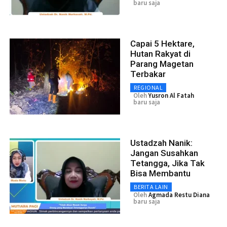
baru saja
Capai 5 Hektare,
Hutan Rakyat di
Parang Magetan
Terbakar
REGIONAL
Oleh
Yusron Al Fatah
baru saja
Ustadzah Nanik:
Jangan Susahkan
Tetangga, Jika Tak
Bisa Membantu
BERITA LAIN
Oleh
Agmada Restu Diana
baru saja