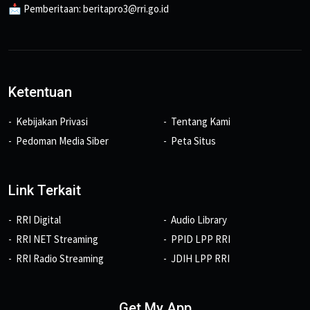
📩 Pemberitaan: beritapro3@rri.go.id
Ketentuan
Kebijakan Privasi
Tentang Kami
Pedoman Media Siber
Peta Situs
Link Terkait
RRI Digital
Audio Library
RRI NET Streaming
PPID LPP RRI
RRI Radio Streaming
JDIH LPP RRI
Get My App