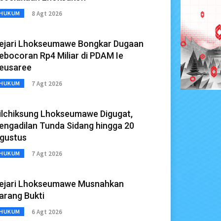
8 Agt 2026
HUKUM
ejari Lhokseumawe Bongkar Dugaan
ebocoran Rp4 Miliar di PDAM Ie
eusaree
7 Agt 2026
HUKUM
ilchiksung Lhokseumawe Digugat,
engadilan Tunda Sidang hingga 20
gustus
7 Agt 2026
HUKUM
ejari Lhokseumawe Musnahkan
arang Bukti
6 Agt 2026
HUKUM