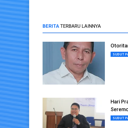
BERITA
TERBARU LAINNYA
Otorita
SUDUT P
Hari P
Seremo
SUDUT P