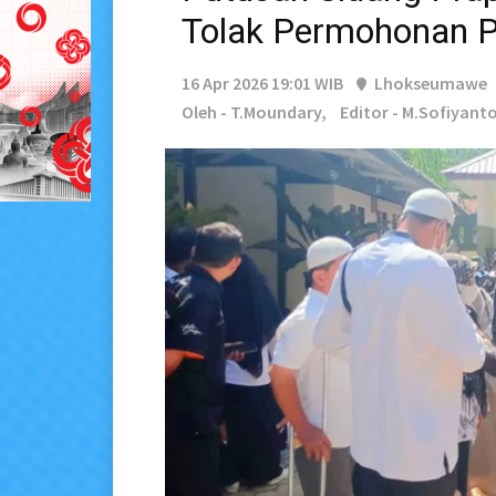
Tolak Permohonan 
16 Apr 2026 19:01 WIB
Lhokseumawe
Oleh - T.moundary,
Editor - M.Sofiyant