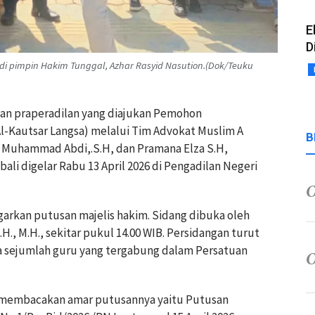
E
D
di pimpin Hakim Tunggal, Azhar Rasyid Nasution.(Dok/Teuku
tan praperadilan yang diajukan Pemohon
l-Kautsar Langsa) melalui Tim Advokat Muslim A
B
, . Muhammad Abdi,.S.H, dan Pramana Elza S.H,
li digelar Rabu 13 April 2026 di Pengadilan Negeri
arkan putusan majelis hakim. Sidang dibuka oleh
H., M.H., sekitar pukul 14.00 WIB. Persidangan turut
a sejumlah guru yang tergabung dalam Persatuan
g membacakan amar putusannya yaitu Putusan