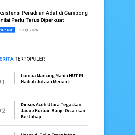
ksistensi Peradilan Adat di Gampong
inilai Perlu Terus Diperkuat
6 Agt 2026
HUKUM
ERITA
TERPOPULER
Lomba Mancing Mania HUT RI
01
Hadiah Jutaan Menanti
Dinsos Aceh Utara Tegaskan
02
Jadup Korban Banjir Dicairkan
Bertahap
Harga di Toko Emas Intan