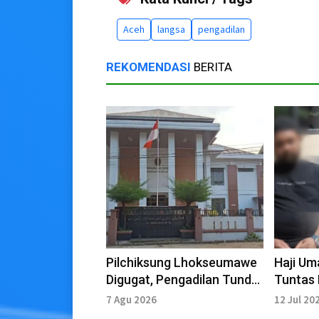
Aceh
langsa
pengadilan
REKOMENDASI
BERITA
Pilchiksung Lhokseumawe
Haji Um
Digugat, Pengadilan Tunda
Tuntas 
Sidang hingga 20 Agustus
Debt Co
7 Agu 2026
12 Jul 20