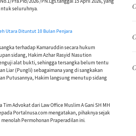
o.1/Pra.Pid/2026 /PN.Lgs.tanggal 15 April 2026, yang
ntuk seluruhnya.
eh Utara Dituntut 10 Bulan Penjara
rsangka terhadap Kamaruddin secara hukum
pan sidang, Hakim Azhar Rasyid Nasution
guji alat bukti, sehingga tersangka belum tentu
n Liar (Pungli) sebagaimana yang di sangkakan
kan Putusannya, Hakim langsung menutup sidang
a Tim Advokat dari Law Office Muslim A Gani SH MH
kepada Portalnusa.com mengatakan, pihaknya sejak
n menolah Permohonan Praperadilan ini.