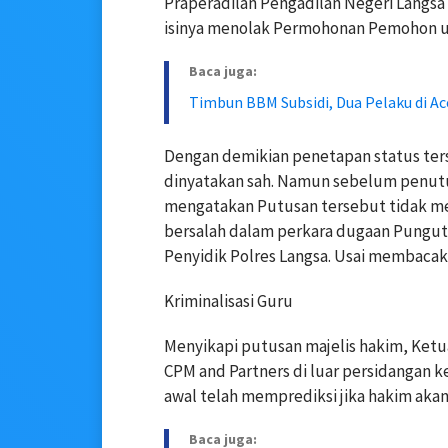
Praperadilan Pengadilan Negeri Langsa N
isinya menolak Permohonan Pemohon u
Baca juga:
Timbun BBM Subsidi, Dua Pelaku di Ac
Dengan demikian penetapan status te
dinyatakan sah. Namun sebelum penutu
mengatakan Putusan tersebut tidak men
bersalah dalam perkara dugaan Punguta
Penyidik Polres Langsa. Usai membaca
Kriminalisasi Guru
Menyikapi putusan majelis hakim, Ketu
CPM and Partners di luar persidangan 
awal telah memprediksi jika hakim aka
Baca juga: