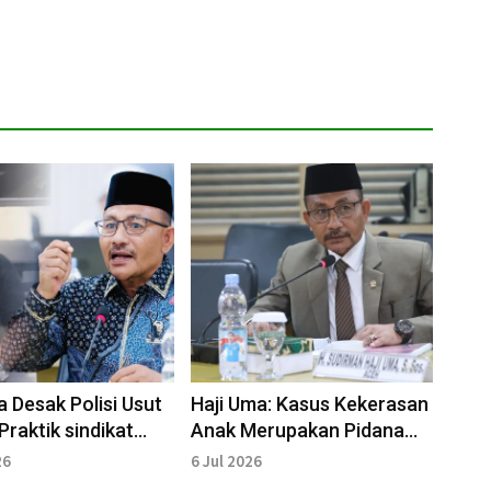
a Desak Polisi Usut
Haji Uma: Kasus Kekerasan
Praktik sindikat
Anak Merupakan Pidana
llector Gadungan
umum, Proses Hukum
26
6 Jul 2026
Harus Lanjut