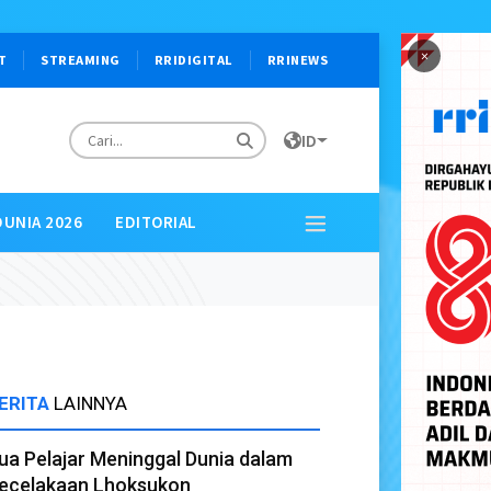
×
T
STREAMING
RRIDIGITAL
RRINEWS
ID
DUNIA 2026
EDITORIAL
ERITA
LAINNYA
ua Pelajar Meninggal Dunia dalam
ecelakaan Lhoksukon