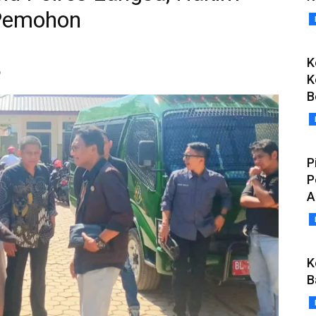
Pemohon
K
o
K
B
P
P
A
K
B