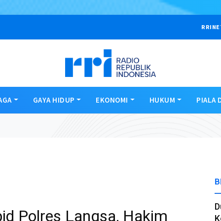
RRINE
AGA
GAYA HIDUP
EKONOMI
HUKUM
PIALA 
B
D
id Polres Langsa, Hakim
K