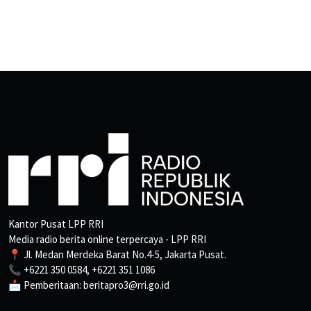
Kantor Pusat LPP RRI
Media radio berita online terpercaya - LPP RRI
📍 Jl. Medan Merdeka Barat No.4-5, Jakarta Pusat.
📞 +6221 350 0584, +6221 351 1086
📩 Pemberitaan: beritapro3@rri.go.id