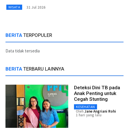
31 Jul 2026
WISATA
BERITA
TERPOPULER
Data tidak tersedia
BERITA
TERBARU LAINNYA
Deteksi Dini TB pada
Anak Penting untuk
Cegah Stunting
KESEHATAN
Oleh
Jane Angriani Rohi
1 hari yang lalu