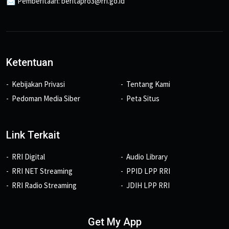
📩 Pemberitaan: beritapro3@rri.go.id
Ketentuan
Kebijakan Privasi
Tentang Kami
Pedoman Media Siber
Peta Situs
Link Terkait
RRI Digital
Audio Library
RRI NET Streaming
PPID LPP RRI
RRI Radio Streaming
JDIH LPP RRI
Get My App