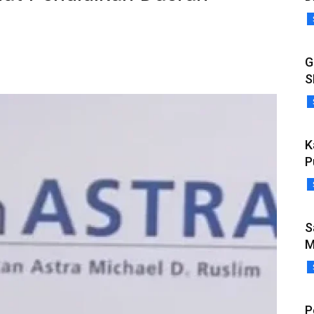
G
S
K
P
S
M
P