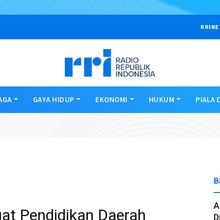
RRINE
AGA
GAYA HIDUP
EKONOMI
HUKUM
PIALA 
B
A
at Pendidikan Daerah
D