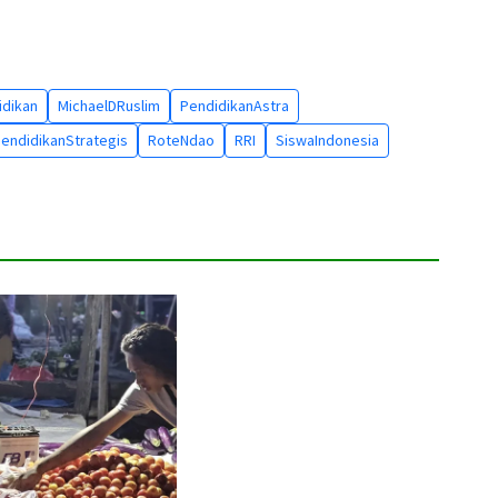
idikan
MichaelDRuslim
PendidikanAstra
endidikanStrategis
RoteNdao
RRI
SiswaIndonesia