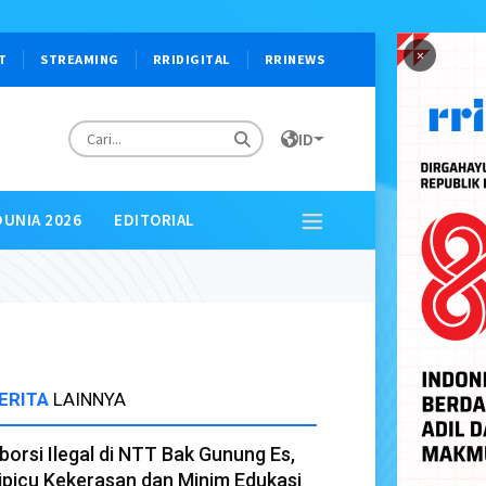
×
T
STREAMING
RRIDIGITAL
RRINEWS
ID
DUNIA 2026
EDITORIAL
ERITA
LAINNYA
borsi Ilegal di NTT Bak Gunung Es,
ipicu Kekerasan dan Minim Edukasi