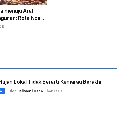
ta menuju Arah
gunan: Rote Ndao
 Sensus Ekonomi
026
ujan Lokal Tidak Berarti Kemarau Berakhir
Oleh
Deliyanti Babo
baru saja
TA