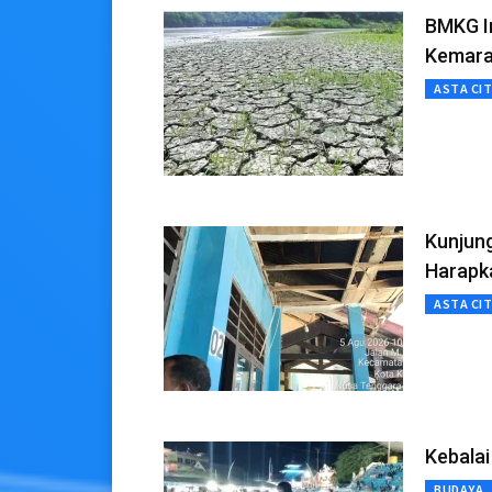
BMKG In
Kemara
ASTA CI
Kunjun
Harapka
ASTA CI
Kebala
BUDAYA