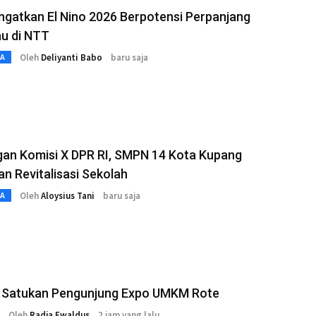
gatkan El Nino 2026 Berpotensi Perpanjang
u di NTT
Oleh
Deliyanti Babo
baru saja
TA
gan Komisi X DPR RI, SMPN 14 Kota Kupang
n Revitalisasi Sekolah
Oleh
Aloysius Tani
baru saja
TA
i Satukan Pengunjung Expo UMKM Rote
Oleh
Radja Ewaldus
2 jam yang lalu