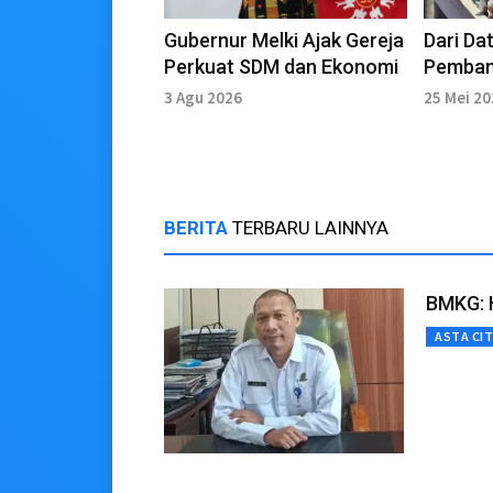
Gubernur Melki Ajak Gereja
Dari Da
Perkuat SDM dan Ekonomi
Pemban
Sambut
3 Agu 2026
25 Mei 2
2026
BERITA
TERBARU LAINNYA
BMKG: H
ASTA CI