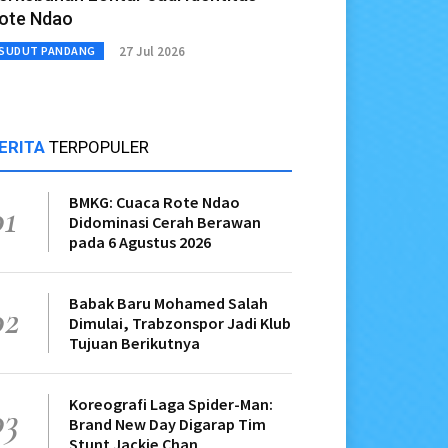
ote Ndao
27 Jul 2026
SUDUT PANDANG
ERITA
TERPOPULER
BMKG: Cuaca Rote Ndao
01
Didominasi Cerah Berawan
pada 6 Agustus 2026
Babak Baru Mohamed Salah
02
Dimulai, Trabzonspor Jadi Klub
Tujuan Berikutnya
Koreografi Laga Spider-Man:
03
Brand New Day Digarap Tim
Stunt Jackie Chan