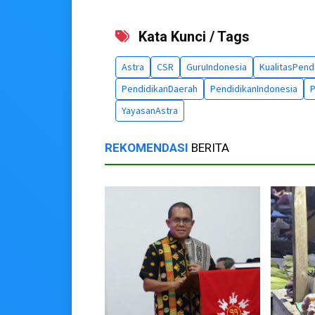
Kata Kunci / Tags
Astra
CSR
GuruIndonesia
KualitasPend
PendidikanDaerah
PendidikanIndonesia
P
YayasanAstra
REKOMENDASI
BERITA