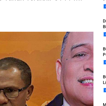
D
B
B
P
B
L
M