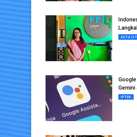
Indones
Langka
ASTA CI
Google 
Gemini 
IPTEK