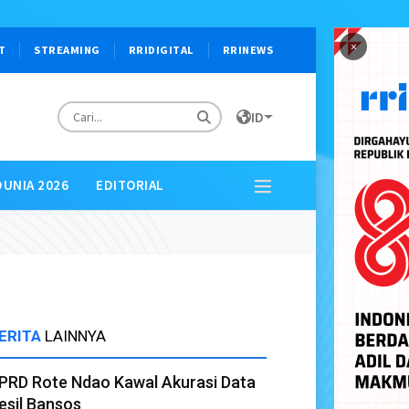
×
T
STREAMING
RRIDIGITAL
RRINEWS
ID
DUNIA 2026
EDITORIAL
ERITA
LAINNYA
PRD Rote Ndao Kawal Akurasi Data
esil Bansos