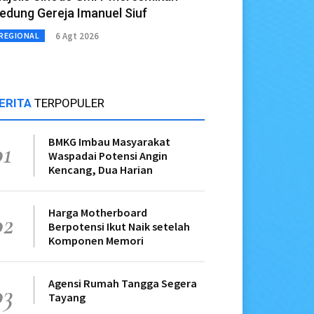
edung Gereja Imanuel Siuf
6 Agt 2026
REGIONAL
ERITA
TERPOPULER
BMKG Imbau Masyarakat
01
Waspadai Potensi Angin
Kencang, Dua Harian
Harga Motherboard
02
Berpotensi Ikut Naik setelah
Komponen Memori
Agensi Rumah Tangga Segera
03
Tayang