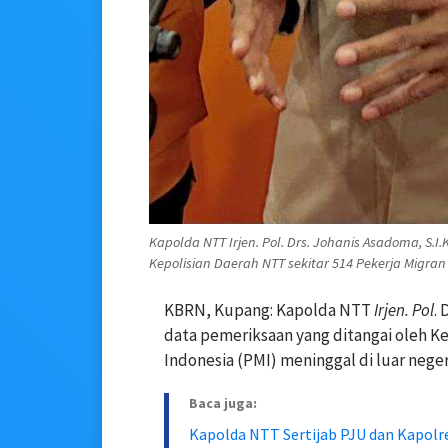
Kapolda NTT Irjen. Pol. Drs. Johanis Asadoma, S.
Kepolisian Daerah NTT sekitar 514 Pekerja Migran 
KBRN, Kupang: Kapolda NTT
Irjen
.
Pol
. 
data pemeriksaan yang ditangai oleh Ke
Indonesia (PMI) meninggal di luar neger
Baca juga:
Kapolda NTT Sertijab PJU dan Kapolr