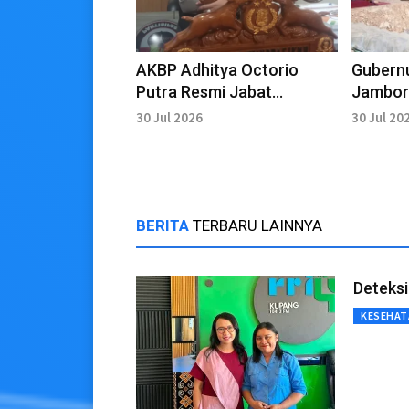
AKBP Adhitya Octorio
Gubern
Putra Resmi Jabat
Jambor
Kapolres Kupang
Tahun 
30 Jul 2026
30 Jul 20
BERITA
TERBARU LAINNYA
Deteksi
KESEHAT