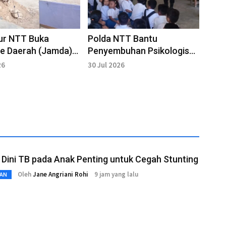
ur NTT Buka
Polda NTT Bantu
e Daerah (Jamda) X
Penyembuhan Psikologis
2026
Anak Pasca Konflik di
26
30 Jul 2026
Adonara
 Dini TB pada Anak Penting untuk Cegah Stunting
Oleh
Jane Angriani Rohi
9 jam yang lalu
AN