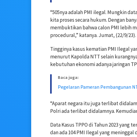
“505nya adalah PMI ilegal. Mungkin dat
kita proses secara hukum. Dengan banya
membuktikan bahwa calon PMI lebih mem
procedural,” katanya. Jumat, (22/9/23).
Tingginya kasus kematian PMI Ilegal 
menurut Kapolda NTT selain kurangny
kebutuhan ekonomi adanya jaringan TP
Baca juga:
Pegelaran Pameran Pembangunan NT
“Aparat negara itu juga terlibat didala
Polri ada terlibat didalamnya. Kemudi
Data Kasus TPPO di Tahun 2023 yang te
dan ada 104 PMI Ilegal yang meninggal di