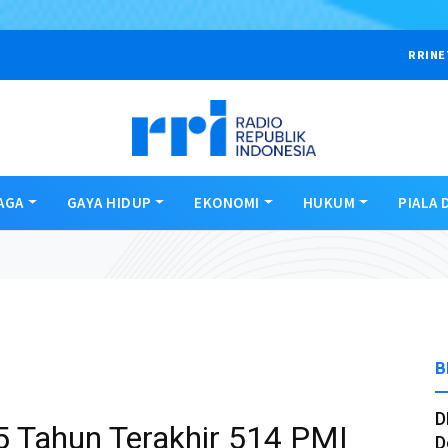
RRINE
AGA
GAYA HIDUP
EKONOMI
HUKUM
PIALA 
B
D
5 Tahun Terakhir 514 PMI
D