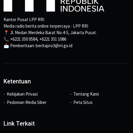
Kantor Pusat LPP RRI
Media radio berita online terpercaya - LPP RRI
📍 Jl. Medan Merdeka Barat No.4-5, Jakarta Pusat.
📞 +6221 350 0584, +6221 351 1086
📩 Pemberitaan: beritapro3@rri.go.id
Ketentuan
Kebijakan Privasi
Tentang Kami
Pedoman Media Siber
Peta Situs
Link Terkait