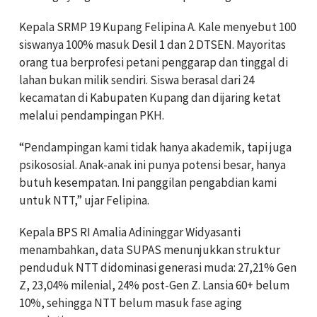
Kepala SRMP 19 Kupang Felipina A. Kale menyebut 100
siswanya 100% masuk Desil 1 dan 2 DTSEN. Mayoritas
orang tua berprofesi petani penggarap dan tinggal di
lahan bukan milik sendiri. Siswa berasal dari 24
kecamatan di Kabupaten Kupang dan dijaring ketat
melalui pendampingan PKH.
“Pendampingan kami tidak hanya akademik, tapi juga
psikososial. Anak-anak ini punya potensi besar, hanya
butuh kesempatan. Ini panggilan pengabdian kami
untuk NTT,” ujar Felipina.
Kepala BPS RI Amalia Adininggar Widyasanti
menambahkan, data SUPAS menunjukkan struktur
penduduk NTT didominasi generasi muda: 27,21% Gen
Z, 23,04% milenial, 24% post-Gen Z. Lansia 60+ belum
10%, sehingga NTT belum masuk fase aging