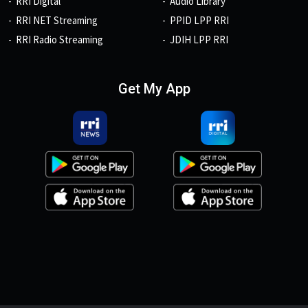
RRI Digital
Audio Library
RRI NET Streaming
PPID LPP RRI
RRI Radio Streaming
JDIH LPP RRI
Get My App