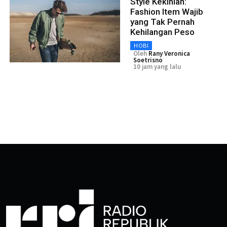
Style Kekinian:
Fashion Item Wajib
yang Tak Pernah
Kehilangan Peso
HOBI
Oleh
Rany Veronica
Soetrisno
10 jam yang lalu