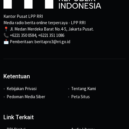
Kantor Pusat LPP RRI
Media radio berita online terpercaya - LPP RRI
📍 Jl. Medan Merdeka Barat No.4-5, Jakarta Pusat.
📞 +6221 350 0584, +6221 351 1086
📩 Pemberitaan: beritapro3@rri.go.id
Ketentuan
Kebijakan Privasi
Tentang Kami
Pedoman Media Siber
Peta Situs
Link Terkait