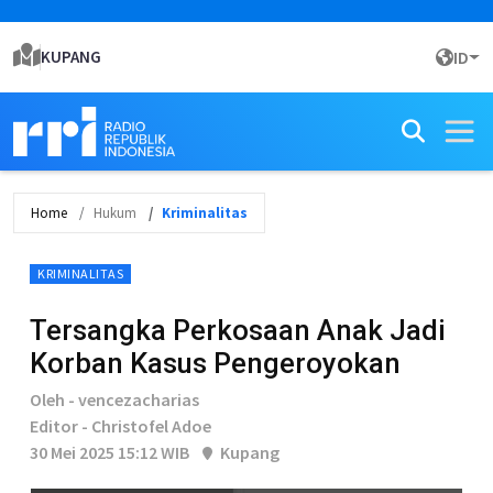
KUPANG
ID
Home
Hukum
Kriminalitas
KRIMINALITAS
Tersangka Perkosaan Anak Jadi
Korban Kasus Pengeroyokan
Oleh - vencezacharias
Editor - Christofel Adoe
30 Mei 2025 15:12 WIB
Kupang