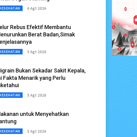
6 Agt 2026
KESEHATAN
elur Rebus Efektif Membantu
enurunkan Berat Badan,Simak
enjelasannya
5 Agt 2026
KESEHATAN
igrain Bukan Sekadar Sakit Kepala,
ni Fakta Menarik yang Perlu
iketahui
5 Agt 2026
KESEHATAN
akanan untuk Menyehatkan
antung
5 Agt 2026
KESEHATAN