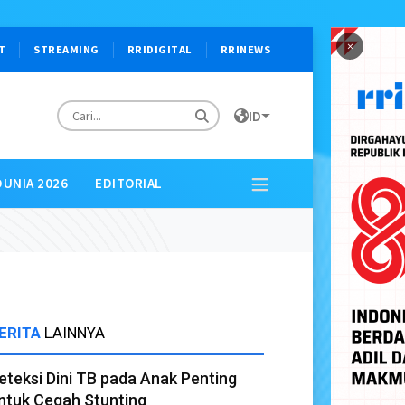
×
T
STREAMING
RRIDIGITAL
RRINEWS
ID
DUNIA 2026
EDITORIAL
ERITA
LAINNYA
eteksi Dini TB pada Anak Penting
ntuk Cegah Stunting