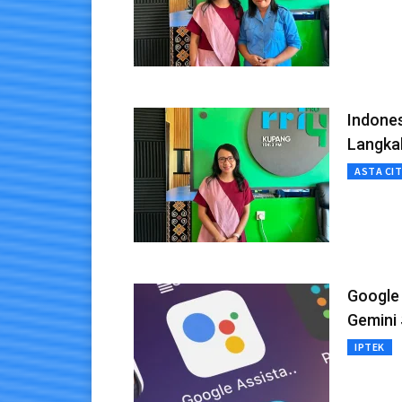
Indones
Langka
ASTA CI
Google 
Gemini 
IPTEK