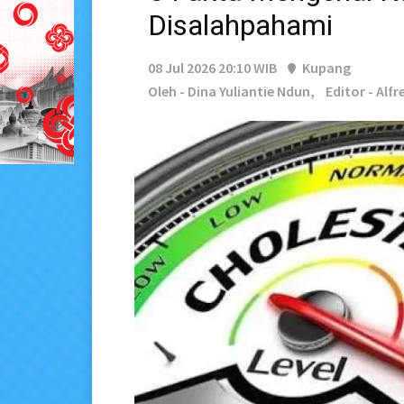
Disalahpahami
08 Jul 2026 20:10 WIB
Kupang
Oleh - Dina Yuliantie Ndun,
Editor - Alf