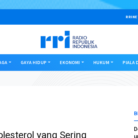
RRINE
AGA
GAYA HIDUP
EKONOMI
HUKUM
PIALA 
B
D
lesterol yang Sering
u