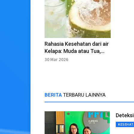
Rahasia Kesehatan dari air
Kelapa: Muda atau Tua,
Mana yang Lebih Baik?
30 Mar 2026
BERITA
TERBARU LAINNYA
Deteksi
KESEHAT