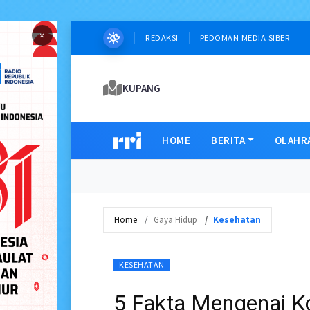
×
REDAKSI
PEDOMAN MEDIA SIBER
KUPANG
HOME
BERITA
OLAHR
Home
Gaya Hidup
Kesehatan
KESEHATAN
5 Fakta Mengenai Ko