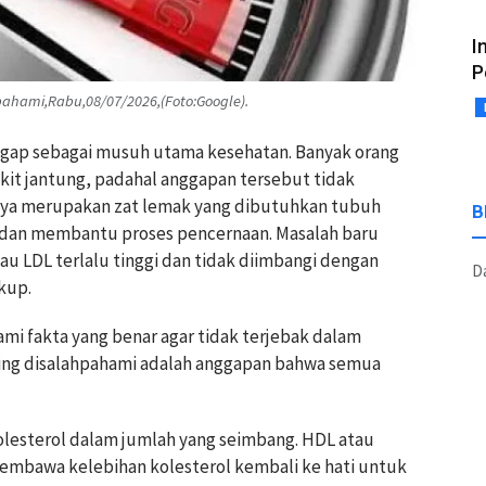
I
P
pahami,Rabu,08/07/2026,(Foto:Google).
ggap sebagai musuh utama kesehatan. Banyak orang
it jantung, padahal anggapan tersebut tidak
nya merupakan zat lemak yang dibutuhkan tubuh
B
dan membantu proses pencernaan. Masalah baru
au LDL terlalu tinggi dan tidak diimbangi dengan
Da
kup.
mi fakta yang benar agar tidak terjebak dalam
ring disalahpahami adalah anggapan bahwa semua
esterol dalam jumlah yang seimbang. HDL atau
embawa kelebihan kolesterol kembali ke hati untuk