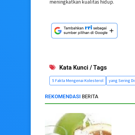
meningkatkan kualitas hidup.
Kata Kunci / Tags
5 Fakta Mengenai Kolesterol
yang Sering D
REKOMENDASI
BERITA