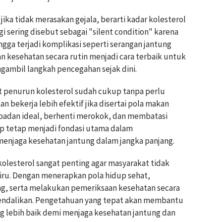
ka tidak merasakan gejala, berarti kadar kolesterol
gi sering disebut sebagai "silent condition" karena
ga terjadi komplikasi seperti serangan jantung
an kesehatan secara rutin menjadi cara terbaik untuk
gambil langkah pencegahan sejak dini.
t penurun kolesterol sudah cukup tanpa perlu
 bekerja lebih efektif jika disertai pola makan
t badan ideal, berhenti merokok, dan membatasi
p tetap menjadi fondasi utama dalam
menjaga kesehatan jantung dalam jangka panjang.
lesterol sangat penting agar masyarakat tidak
iru. Dengan menerapkan pola hidup sehat,
g, serta melakukan pemeriksaan kesehatan secara
dikendalikan. Pengetahuan yang tepat akan membantu
g lebih baik demi menjaga kesehatan jantung dan