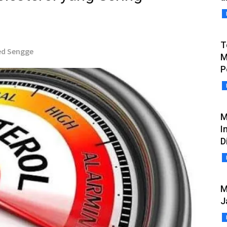
T
red Sengge
M
P
M
I
D
M
J