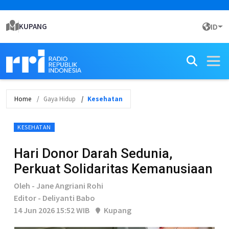
KUPANG
ID
Home
Gaya Hidup
Kesehatan
KESEHATAN
Hari Donor Darah Sedunia,
Perkuat Solidaritas Kemanusiaan
Oleh - Jane Angriani Rohi
Editor - Deliyanti Babo
14 Jun 2026 15:52 WIB
Kupang