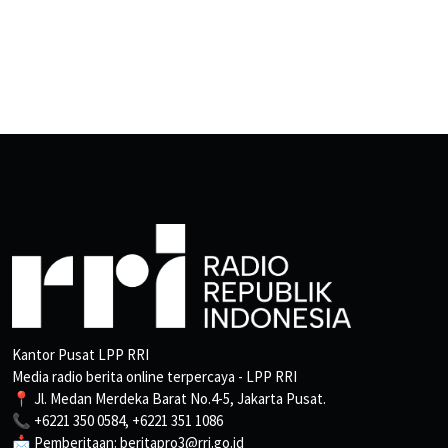
Kantor Pusat LPP RRI
Media radio berita online terpercaya - LPP RRI
📍 Jl. Medan Merdeka Barat No.4-5, Jakarta Pusat.
📞 +6221 350 0584, +6221 351 1086
📩 Pemberitaan: beritapro3@rri.go.id