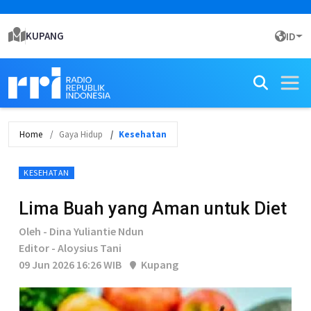
KUPANG
ID
Home
Gaya Hidup
Kesehatan
KESEHATAN
Lima Buah yang Aman untuk Diet
Oleh - Dina Yuliantie Ndun
Editor - Aloysius Tani
09 Jun 2026 16:26 WIB
Kupang