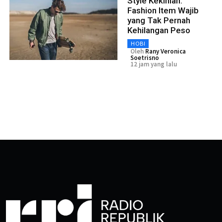
Style Kekinian:
Fashion Item Wajib
yang Tak Pernah
Kehilangan Peso
HOBI
Oleh
Rany Veronica
Soetrisno
12 jam yang lalu