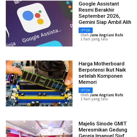
Google Assistant
Resmi Berakhir
September 2026,
Gemini Siap Ambil Alih
IPTEK
Oleh
Jane Angriani Rohi
1 hari yang lalu
Harga Motherboard
Berpotensi Ikut Naik
setelah Komponen
Memori
IPTEK
Oleh
Jane Angriani Rohi
1 hari yang lalu
Majelis Sinode GMIT
Meresmikan Gedung
Gereja Imanuel Siuf