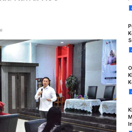
P
ni
K
S
O
K
K
K
M
I