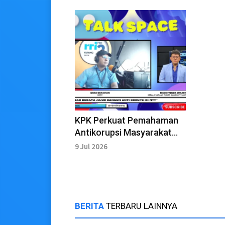
KPK Perkuat Pemahaman
Antikorupsi Masyarakat
NTT Melalui Pendidikan
9 Jul 2026
Integritas
BERITA
TERBARU LAINNYA