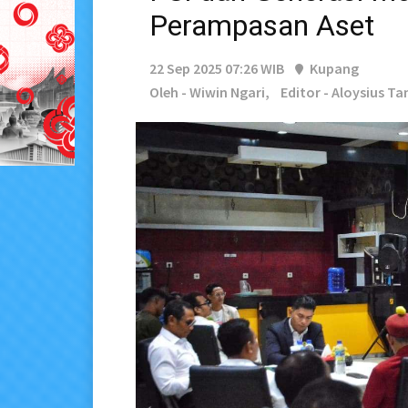
Perampasan Aset
22 Sep 2025 07:26 WIB
Kupang
Oleh - Wiwin Ngari,
Editor - Aloysius Ta