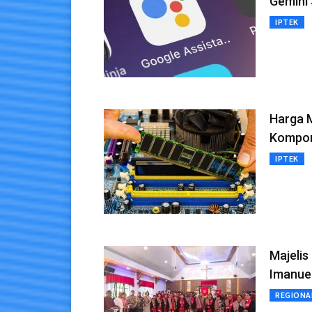
Gemini 
IPTEK
Harga M
Kompo
IPTEK
Majeli
Imanuel
REGIONA