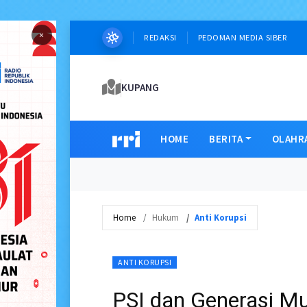
×
REDAKSI
PEDOMAN MEDIA SIBER
KUPANG
HOME
BERITA
OLAHR
Home
Hukum
Anti Korupsi
ANTI KORUPSI
PSI dan Generasi M