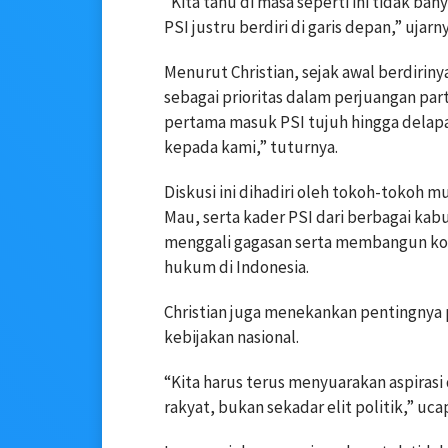
“Kita tahu di masa seperti ini tidak ba
PSI justru berdiri di garis depan,” ujarny
Menurut Christian, sejak awal berdiri
sebagai prioritas dalam perjuangan part
pertama masuk PSI tujuh hingga delapan
kepada kami,” tuturnya.
Diskusi ini dihadiri oleh tokoh-tokoh 
Mau, serta kader PSI dari berbagai kab
menggali gagasan serta membangun k
hukum di Indonesia.
Christian juga menekankan pentingn
kebijakan nasional.
“Kita harus terus menyuarakan aspirasi d
rakyat, bukan sekadar elit politik,” uca