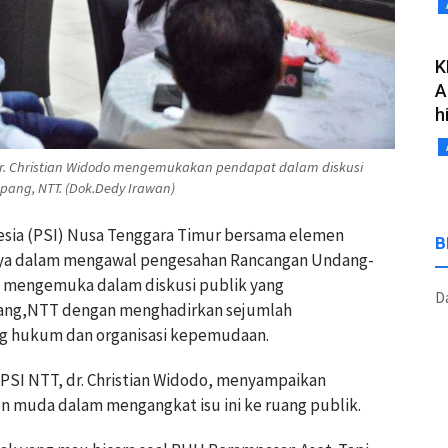
K
A
h
dr. Christian Widodo mengemukakan pendapat dalam diskusi
upang, NTT. (Dok.Dedy Irawan)
nesia (PSI) Nusa Tenggara Timur bersama elemen
B
nya dalam mengawal pengesahan Rancangan Undang-
i mengemuka dalam diskusi publik yang
Da
upang,NTT dengan menghadirkan sejumlah
ang hukum dan organisasi kepemudaan.
PSI NTT, dr. Christian Widodo, menyampaikan
men muda dalam mengangkat isu ini ke ruang publik.