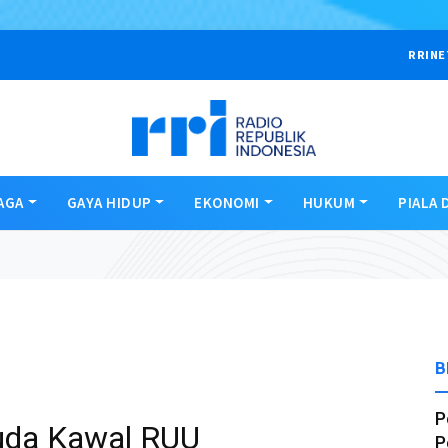
RRINE
AGA
GAYA HIDUP
EKONOMI
HUKUM
PIALA 
B
P
uda Kawal RUU
P