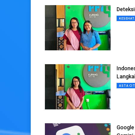
Deteksi
KESEHAT
Indones
Langka
ASTA CI
Google 