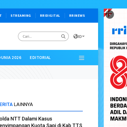
×
T
STREAMING
RRIDIGITAL
RRINEWS
ID
DUNIA 2026
EDITORIAL
ERITA
LAINNYA
olda NTT Dalami Kasus
enyimpangan Kuota Sapi di Kab TTS