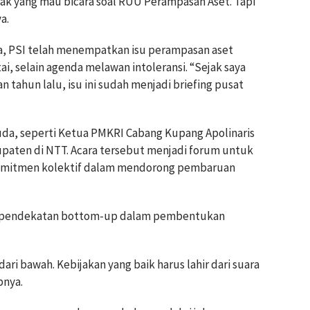
nyak yang mau bicara soal RUU Perampasan Aset. Tapi
a.
nya, PSI telah menempatkan isu perampasan aset
ai, selain agenda melawan intoleransi. “Sejak saya
 tahun lalu, isu ini sudah menjadi briefing pusat
muda, seperti Ketua PMKRI Cabang Kupang Apolinaris
upaten di NTT. Acara tersebut menjadi forum untuk
omitmen kolektif dalam mendorong pembaruan
ya pendekatan bottom-up dalam pembentukan
ari bawah. Kebijakan yang baik harus lahir dari suara
pnya.