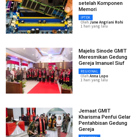
setelah Komponen
Memori
IPTEK
Oleh
Jane Angriani Rohi
1 hari yang lalu
Majelis Sinode GMIT
Meresmikan Gedung
Gereja Imanuel Siuf
REGIONAL
Oleh
Anna Lopo
1 hari yang lalu
Jemaat GMIT
Kharisma Penfui Gelar
Pentahbisan Gedung
Gereja