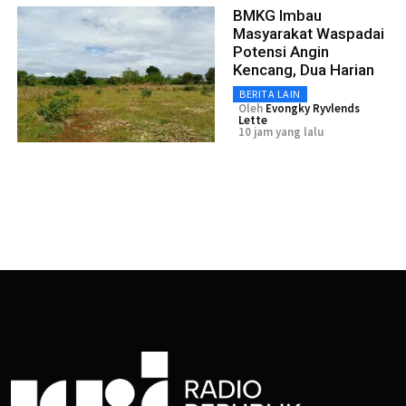
BMKG Imbau
Masyarakat Waspadai
Potensi Angin
Kencang, Dua Harian
BERITA LAIN
Oleh
Evongky Ryvlends
Lette
10 jam yang lalu