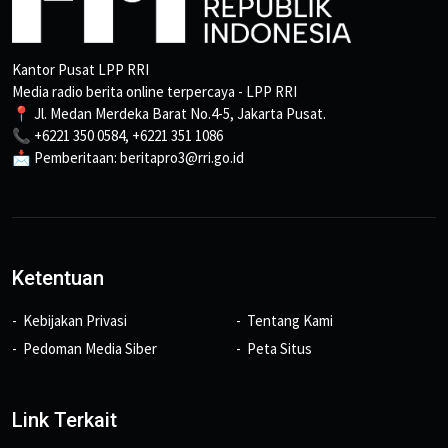
Kantor Pusat LPP RRI
Media radio berita online terpercaya - LPP RRI
📍 Jl. Medan Merdeka Barat No.4-5, Jakarta Pusat.
📞 +6221 350 0584, +6221 351 1086
📩 Pemberitaan: beritapro3@rri.go.id
Ketentuan
Kebijakan Privasi
Tentang Kami
Pedoman Media Siber
Peta Situs
Link Terkait