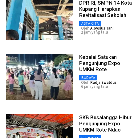
DPR RI, SMPN 14 Kota
Kupang Harapkan
Revitalisasi Sekolah
ASTA CITA
Oleh
Aloysius Tani
2 jam yang lalu
Kebalai Satukan
Pengunjung Expo
UMKM Rote
BUDAYA
Oleh
Radja Ewaldus
6 jam yang lalu
SKB Busalangga Hibur
Pengunjung Expo
UMKM Rote Ndao
REGIONAL