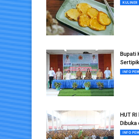
KULINER
Bupati 
Sertipi
INFO PE
HUT RI 
Dibuka
INFO PE