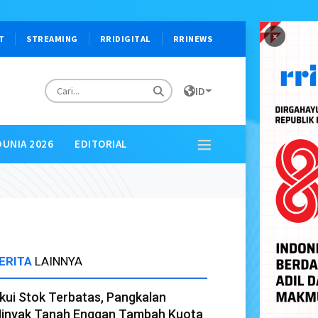
×
T
STREAMING
RRIDIGITAL
RRINEWS
ID
DUNIA 2026
EDITORIAL
ERITA
LAINNYA
kui Stok Terbatas, Pangkalan
inyak Tanah Enggan Tambah Kuota