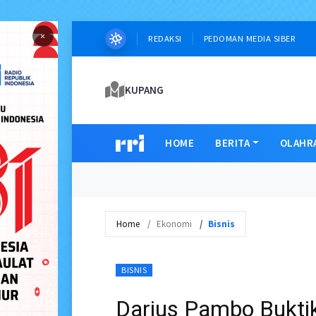
×
REDAKSI
PEDOMAN MEDIA SIBER
KUPANG
HOME
BERITA
OLAHR
Home
Ekonomi
Bisnis
BISNIS
Darius Pambo Bukti