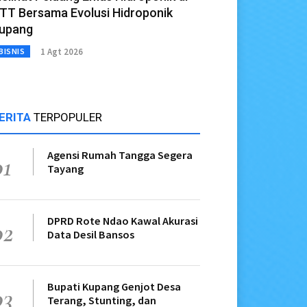
TT Bersama Evolusi Hidroponik
upang
1 Agt 2026
BISNIS
ERITA
TERPOPULER
Agensi Rumah Tangga Segera
01
Tayang
DPRD Rote Ndao Kawal Akurasi
02
Data Desil Bansos
Bupati Kupang Genjot Desa
03
Terang, Stunting, dan