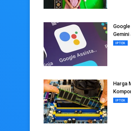
Google 
Gemini 
IPTEK
Harga M
Kompo
IPTEK