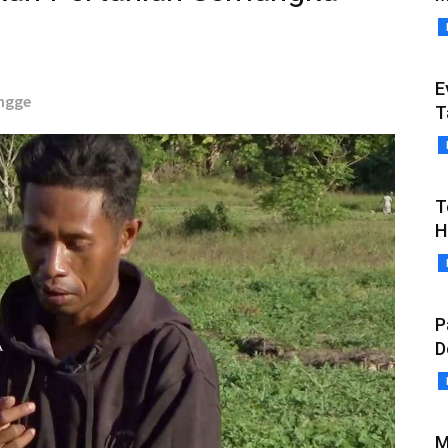
E
engge
T
T
H
P
D
M