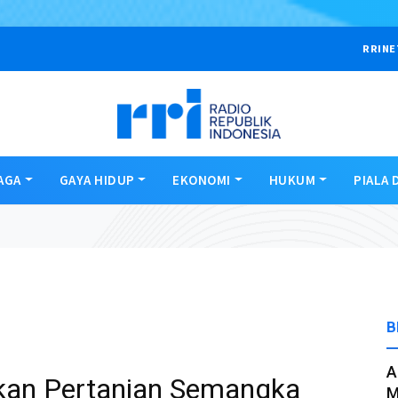
RRINE
AGA
GAYA HIDUP
EKONOMI
HUKUM
PIALA 
B
A
kan Pertanian Semangka
M