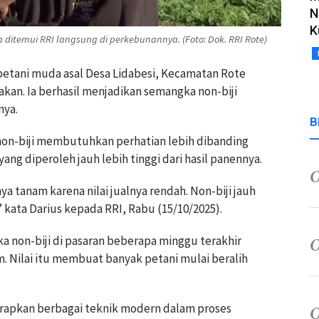
N
K
ditemui RRI langsung di perkebunannya. (Foto: Dok. RRI Rote)
etani muda asal Desa Lidabesi, Kecamatan Rote
n. Ia berhasil menjadikan semangka non-biji
nya.
B
on-biji membutuhkan perhatian lebih dibanding
ng diperoleh jauh lebih tinggi dari hasil panennya.
ya tanam karena nilai jualnya rendah. Non-biji jauh
kata Darius kepada RRI, Rabu (15/10/2025).
 non-biji di pasaran beberapa minggu terakhir
. Nilai itu membuat banyak petani mulai beralih
erapkan berbagai teknik modern dalam proses