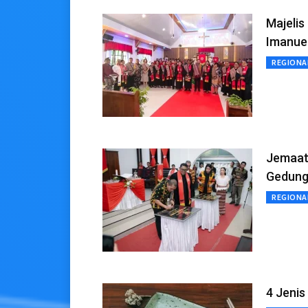
Majeli
Imanuel
REGIONA
Jemaat
Gedung
REGIONA
4 Jenis