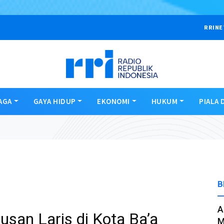
RRINE
AGA
GAYA HIDUP
EKONOMI
HUKUM
PIALA 
B
A
usan Laris di Kota Ba’a
M