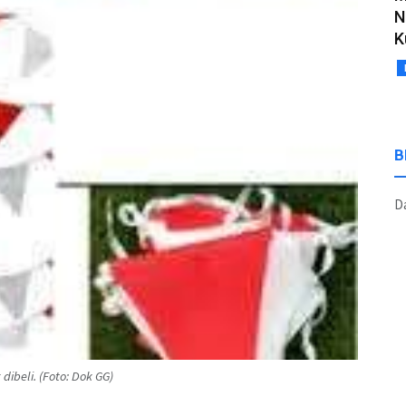
N
K
B
Da
ibeli. (Foto: Dok GG)