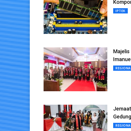
Kompo
IPTEK
Majeli
Imanuel
REGIONA
Jemaat
Gedung
REGIONA