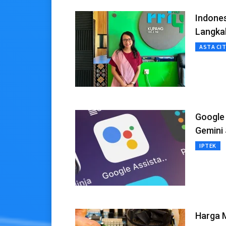
Indones
Langka
ASTA CI
Google 
Gemini 
IPTEK
Harga M