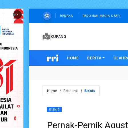
×
REDAKSI
PEDOMAN MEDIA SIBER
KUPANG
HOME
BERITA
OLAHR
Home
Ekonomi
Bisnis
BISNIS
Pernak-Pernik Agust