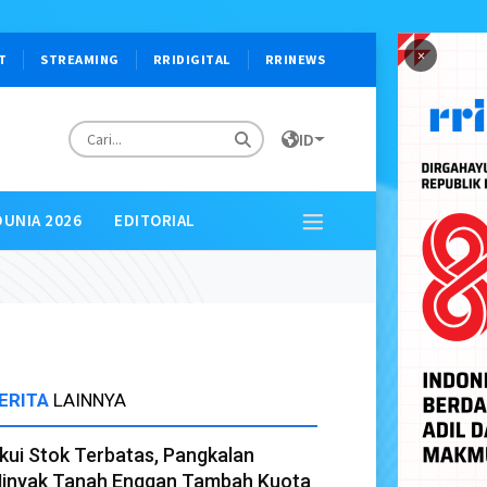
×
T
STREAMING
RRIDIGITAL
RRINEWS
ID
DUNIA 2026
EDITORIAL
ERITA
LAINNYA
kui Stok Terbatas, Pangkalan
inyak Tanah Enggan Tambah Kuota