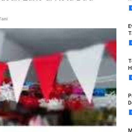
Tani
E
T
T
H
P
D
M