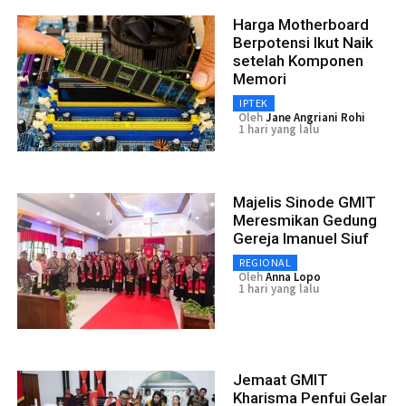
Harga Motherboard
Berpotensi Ikut Naik
setelah Komponen
Memori
IPTEK
Oleh
Jane Angriani Rohi
1 hari yang lalu
Majelis Sinode GMIT
Meresmikan Gedung
Gereja Imanuel Siuf
REGIONAL
Oleh
Anna Lopo
1 hari yang lalu
Jemaat GMIT
Kharisma Penfui Gelar