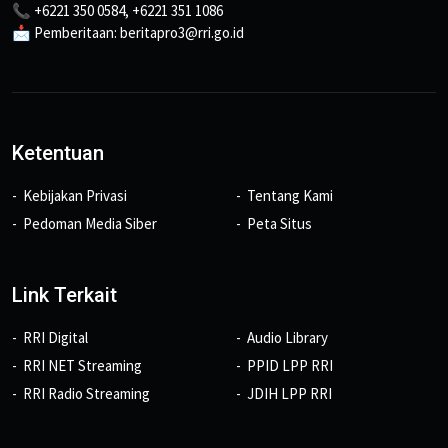
📞 +6221 350 0584, +6221 351 1086
📩 Pemberitaan: beritapro3@rri.go.id
Ketentuan
Kebijakan Privasi
Tentang Kami
Pedoman Media Siber
Peta Situs
Link Terkait
RRI Digital
Audio Library
RRI NET Streaming
PPID LPP RRI
RRI Radio Streaming
JDIH LPP RRI