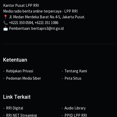
Kantor Pusat LPP RRI
Media radio berita online terpercaya - LPP RRI
📍 Jl. Medan Merdeka Barat No.4-5, Jakarta Pusat.
📞 +6221 350 0584, +6221 351 1086
📩 Pemberitaan: beritapro3@rri.go.id
Ketentuan
Kebijakan Privasi
Tentang Kami
Pedoman Media Siber
Peta Situs
Link Terkait
RRI Digital
Audio Library
RRI NET Streaming
PPID LPP RRI