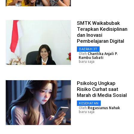
SMTK Waikabubak
Terapkan Kedisiplinan
dan Inovasi
Pembelajaran Digital
DAERAH 3T
Oleh
Chantika Anjali P.
Rambu Sabati
baru saja
Psikolog Ungkap
Risiko Curhat saat
Marah di Media Sosial
KESEHATAN
Oleh
Rogasianus Nahak
baru saja