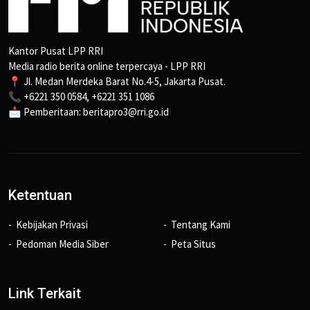
Kantor Pusat LPP RRI
Media radio berita online terpercaya - LPP RRI
📍 Jl. Medan Merdeka Barat No.4-5, Jakarta Pusat.
📞 +6221 350 0584, +6221 351 1086
📩 Pemberitaan: beritapro3@rri.go.id
Ketentuan
Kebijakan Privasi
Tentang Kami
Pedoman Media Siber
Peta Situs
Link Terkait