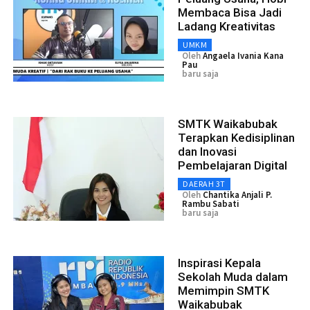
Membaca Bisa Jadi
Ladang Kreativitas
UMKM
Oleh
Angaela Ivania Kana
Pau
baru saja
SMTK Waikabubak
Terapkan Kedisiplinan
dan Inovasi
Pembelajaran Digital
DAERAH 3T
Oleh
Chantika Anjali P.
Rambu Sabati
baru saja
Inspirasi Kepala
Sekolah Muda dalam
Memimpin SMTK
Waikabubak