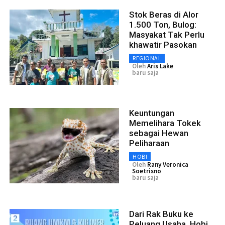
Stok Beras di Alor
1.500 Ton, Bulog:
Masyakat Tak Perlu
khawatir Pasokan
REGIONAL
Oleh
Aris Lake
baru saja
Keuntungan
Memelihara Tokek
sebagai Hewan
Peliharaan
HOBI
Oleh
Rany Veronica
Soetrisno
baru saja
Dari Rak Buku ke
Peluang Usaha, Hobi