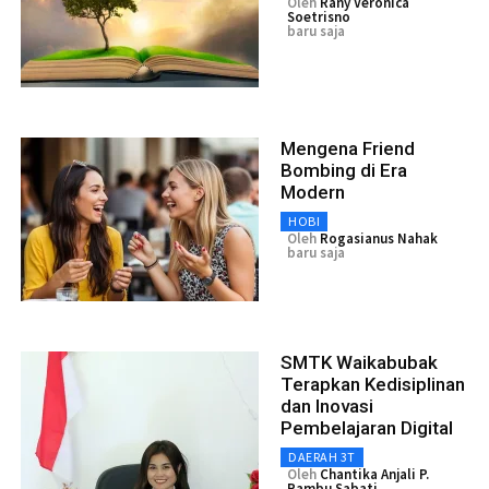
Oleh
Rany Veronica
Soetrisno
baru saja
Mengena Friend
Bombing di Era
Modern
HOBI
Oleh
Rogasianus Nahak
baru saja
SMTK Waikabubak
Terapkan Kedisiplinan
dan Inovasi
Pembelajaran Digital
DAERAH 3T
Oleh
Chantika Anjali P.
Rambu Sabati