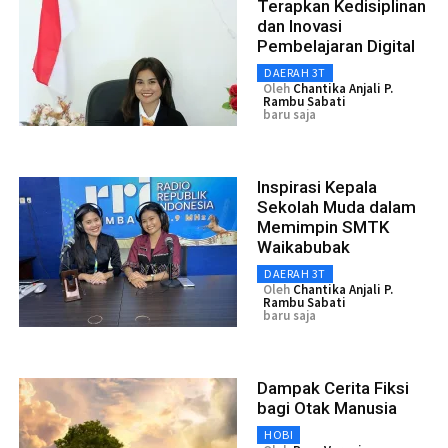
Terapkan Kedisiplinan
dan Inovasi
Pembelajaran Digital
DAERAH 3T
Oleh
Chantika Anjali P.
Rambu Sabati
baru saja
Inspirasi Kepala
Sekolah Muda dalam
Memimpin SMTK
Waikabubak
DAERAH 3T
Oleh
Chantika Anjali P.
Rambu Sabati
baru saja
Dampak Cerita Fiksi
bagi Otak Manusia
HOBI