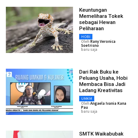
Keuntungan
Memelihara Tokek
sebagai Hewan
Peliharaan
HOBI
Oleh
Rany Veronica
Soetrisno
baru saja
Dari Rak Buku ke
Peluang Usaha, Hobi
Membaca Bisa Jadi
Ladang Kreativitas
UMKM
Oleh
Angaela Ivania Kana
Pau
baru saja
SMTK Waikabubak