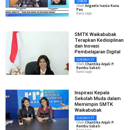
UMKM
Oleh
Angaela Ivania Kana
Pau
baru saja
SMTK Waikabubak
Terapkan Kedisiplinan
dan Inovasi
Pembelajaran Digital
DAERAH 3T
Oleh
Chantika Anjali P.
Rambu Sabati
baru saja
Inspirasi Kepala
Sekolah Muda dalam
Memimpin SMTK
Waikabubak
DAERAH 3T
Oleh
Chantika Anjali P.
Rambu Sabati
baru saja