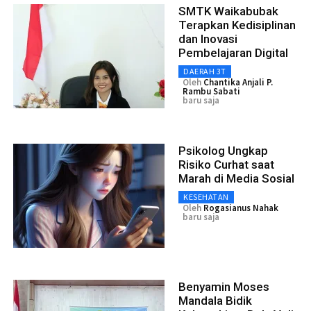
SMTK Waikabubak
Terapkan Kedisiplinan
dan Inovasi
Pembelajaran Digital
DAERAH 3T
Oleh
Chantika Anjali P.
Rambu Sabati
baru saja
Psikolog Ungkap
Risiko Curhat saat
Marah di Media Sosial
KESEHATAN
Oleh
Rogasianus Nahak
baru saja
Benyamin Moses
Mandala Bidik