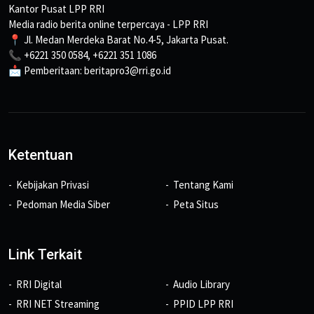
Kantor Pusat LPP RRI
Media radio berita online terpercaya - LPP RRI
📍 Jl. Medan Merdeka Barat No.4-5, Jakarta Pusat.
📞 +6221 350 0584, +6221 351 1086
📩 Pemberitaan: beritapro3@rri.go.id
Ketentuan
Kebijakan Privasi
Tentang Kami
Pedoman Media Siber
Peta Situs
Link Terkait
RRI Digital
Audio Library
RRI NET Streaming
PPID LPP RRI