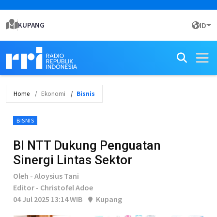
KUPANG
ID
Home
Ekonomi
Bisnis
BISNIS
BI NTT Dukung Penguatan
Sinergi Lintas Sektor
Oleh - Aloysius Tani
Editor - Christofel Adoe
04 Jul 2025 13:14 WIB
Kupang