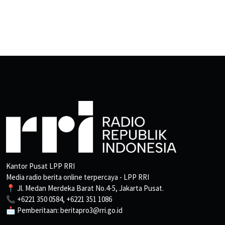
Kantor Pusat LPP RRI
Media radio berita online terpercaya - LPP RRI
📍 Jl. Medan Merdeka Barat No.4-5, Jakarta Pusat.
📞 +6221 350 0584, +6221 351 1086
📩 Pemberitaan: beritapro3@rri.go.id