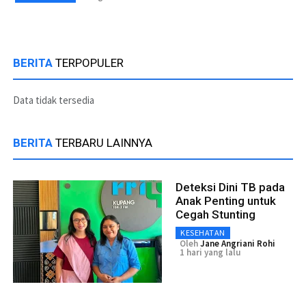
BERITA
TERPOPULER
Data tidak tersedia
BERITA
TERBARU LAINNYA
Deteksi Dini TB pada
Anak Penting untuk
Cegah Stunting
KESEHATAN
Oleh
Jane Angriani Rohi
1 hari yang lalu