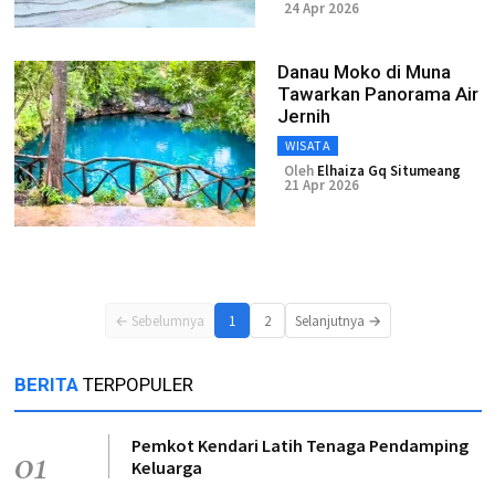
24 Apr 2026
Danau Moko di Muna
Tawarkan Panorama Air
Jernih
WISATA
Oleh
Elhaiza Gq Situmeang
21 Apr 2026
← Sebelumnya
1
2
Selanjutnya →
BERITA
TERPOPULER
Pemkot Kendari Latih Tenaga Pendamping
01
Keluarga