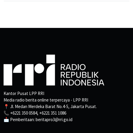
Kantor Pusat LPP RRI
Media radio berita online terpercaya - LPP RRI
📍 Jl. Medan Merdeka Barat No.4-5, Jakarta Pusat.
📞 +6221 350 0584, +6221 351 1086
📩 Pemberitaan: beritapro3@rri.go.id