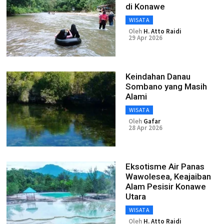
di Konawe
WISATA
Oleh
H. Atto Raidi
29 Apr 2026
Keindahan Danau
Sombano yang Masih
Alami
WISATA
Oleh
Gafar
28 Apr 2026
Eksotisme Air Panas
Wawolesea, Keajaiban
Alam Pesisir Konawe
Utara
WISATA
Oleh
H. Atto Raidi