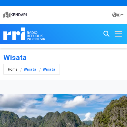
KENDARI
ID
Wisata
Home
Wisata
Wisata