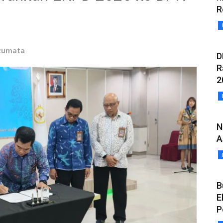
R
 Rumata
D
R
2
N
A
B
E
P