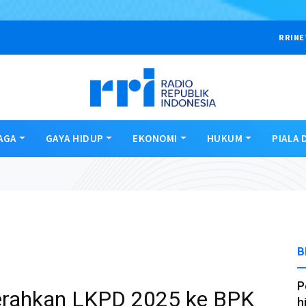
RRINE
AGA
GAYA HIDUP
EKONOMI
HUKUM
PIALA 
B
P
rahkan LKPD 2025 ke BPK
h