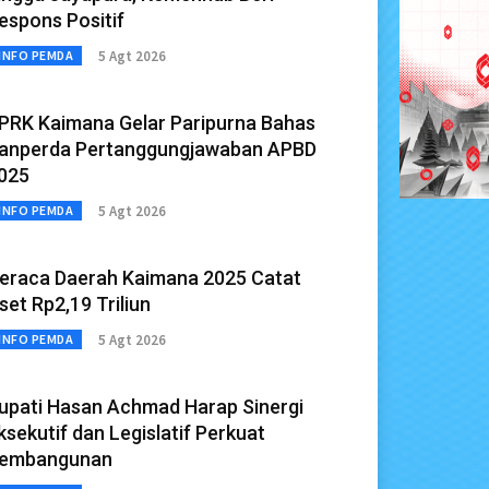
espons Positif
5 Agt 2026
INFO PEMDA
PRK Kaimana Gelar Paripurna Bahas
anperda Pertanggungjawaban APBD
025
5 Agt 2026
INFO PEMDA
eraca Daerah Kaimana 2025 Catat
set Rp2,19 Triliun
5 Agt 2026
INFO PEMDA
upati Hasan Achmad Harap Sinergi
ksekutif dan Legislatif Perkuat
embangunan