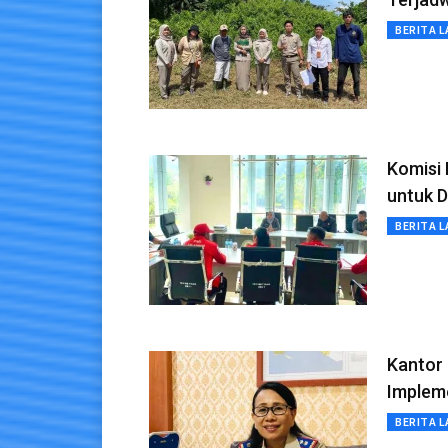
BERITA L
Komisi 
untuk 
BERITA L
Kantor
Implem
BERITA L