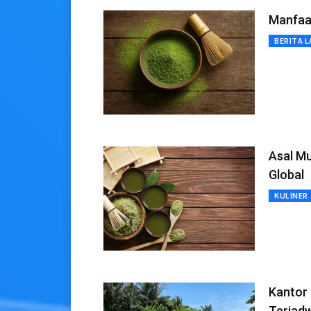
Manfaa
BERITA L
Asal Mu
Global
KULINER
Kantor
Terjadw