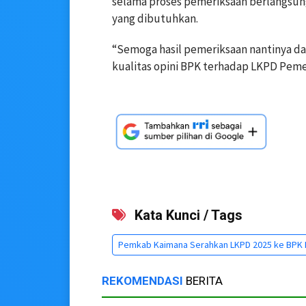
selama proses pemeriksaan berlangsu
yang dibutuhkan.
“Semoga hasil pemeriksaan nantinya 
kualitas opini BPK terhadap LKPD Pem
Kata Kunci / Tags
Pemkab Kaimana Serahkan LKPD 2025 ke BPK 
REKOMENDASI
BERITA