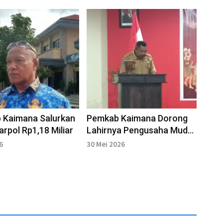
 Kaimana Salurkan
Pemkab Kaimana Dorong
arpol Rp1,18 Miliar
Lahirnya Pengusaha Muda
Lokal
6
30 Mei 2026