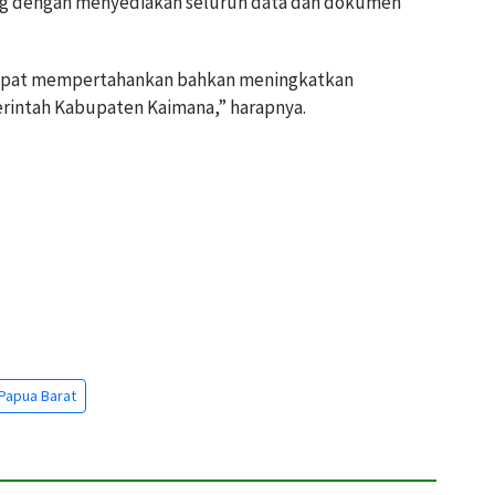
ng dengan menyediakan seluruh data dan dokumen
dapat mempertahankan bahkan meningkatkan
erintah Kabupaten Kaimana,” harapnya.
Papua Barat