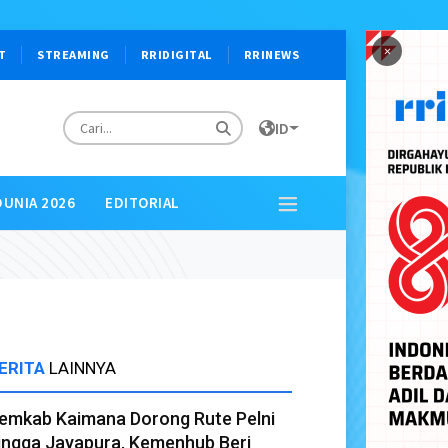
×
T
STREAMING
RRIDIGITAL
RRINEWS
ID
DUNIA 2026
EDITORIAL
ERITA
LAINNYA
emkab Kaimana Dorong Rute Pelni
ingga Jayapura, Kemenhub Beri