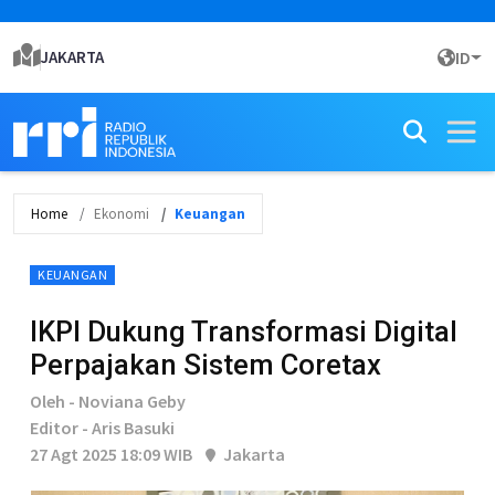
JAKARTA
ID
Home
Ekonomi
Keuangan
KEUANGAN
IKPI Dukung Transformasi Digital
Perpajakan Sistem Coretax
Oleh - Noviana Geby
Editor - Aris Basuki
27 Agt 2025 18:09 WIB
Jakarta