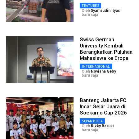
FEATURES
Oleh
Syamsudin Ilyas
baru saja
Swiss German
University Kembali
Berangkatkan Puluhan
Mahasiswa ke Eropa
INTERNASIONAL
Oleh
Noviana Geby
baru saja
Banteng Jakarta FC
Incar Gelar Juara di
Soekarno Cup 2026
SEPAK BOLA
Oleh
Rizky Basuki
baru saja