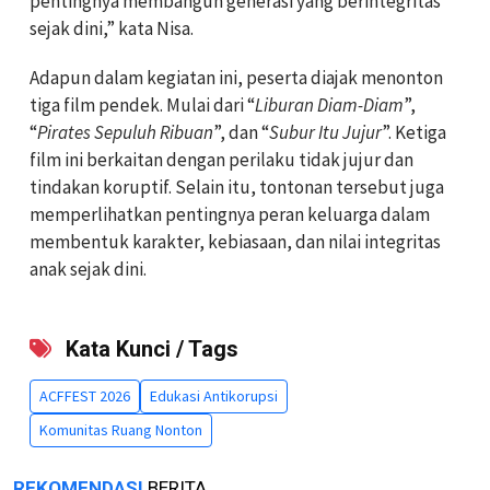
pentingnya membangun generasi yang berintegritas
sejak dini,” kata Nisa.
Adapun dalam kegiatan ini, peserta diajak menonton
tiga film pendek. Mulai dari “
Liburan Diam-Diam
”,
“
Pirates Sepuluh Ribuan
”, dan “
Subur Itu Jujur
”. Ketiga
film ini berkaitan dengan perilaku tidak jujur dan
tindakan koruptif. Selain itu, tontonan tersebut juga
memperlihatkan pentingnya peran keluarga dalam
membentuk karakter, kebiasaan, dan nilai integritas
anak sejak dini.
Kata Kunci / Tags
ACFFEST 2026
Edukasi Antikorupsi
Komunitas Ruang Nonton
REKOMENDASI
BERITA