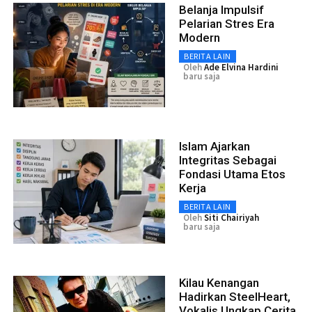
Belanja Impulsif
Pelarian Stres Era
Modern
BERITA LAIN
Oleh
Ade Elvina Hardini
baru saja
Islam Ajarkan
Integritas Sebagai
Fondasi Utama Etos
Kerja
BERITA LAIN
Oleh
Siti Chairiyah
baru saja
Kilau Kenangan
Hadirkan SteelHeart,
Vokalis Ungkap Cerita