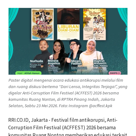
Poster digital mengenai acara edukasi antikorupsi melalui film
dan ruang diskusi bertema “Dari Lensa, Integritas Terjaga!”, yang
digelar Anti-Corruption Film Festival (ACFFEST) 2026 bersama
komunitas Ruang Nonton, di RPTRA Pinang Indah, Jakarta
Selatan, Sabtu 23 Mei 2026. Foto: Instagram @acffest.kpk
RRI.CO.ID, Jakarta - Festival film antikorupsi, Anti-
Corruption Film Festival (ACFFEST) 2026 bersama
komunitas Ruang Nonton memberikan edukasi terkait