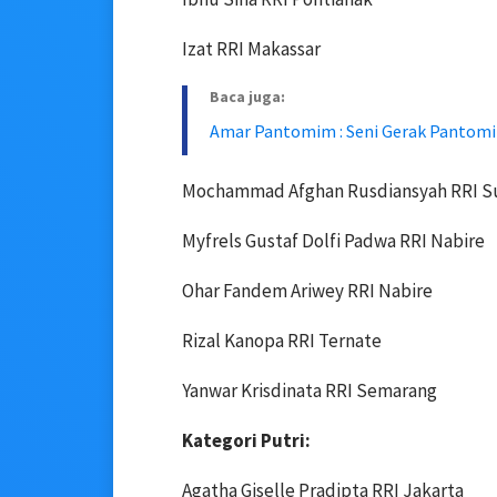
Izat RRI Makassar
Baca juga:
Amar Pantomim : Seni Gerak Pantomi
Mochammad Afghan Rusdiansyah RRI S
Myfrels Gustaf Dolfi Padwa RRI Nabire
Ohar Fandem Ariwey RRI Nabire
Rizal Kanopa RRI Ternate
Yanwar Krisdinata RRI Semarang
Kategori Putri:
Agatha Giselle Pradipta RRI Jakarta