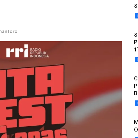
S
rihantoro
S
P
1
C
P
B
M
O