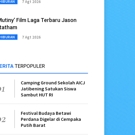
7 Agt 2026
HIBURAN
Mutiny’ Film Laga Terbaru Jason
tatham
7 Agt 2026
HIBURAN
ERITA
TERPOPULER
Camping Ground Sekolah AICJ
01
Jatibening Satukan Siswa
Sambut HUT RI
Festival Budaya Betawi
02
Perdana Digelar di Cempaka
Putih Barat