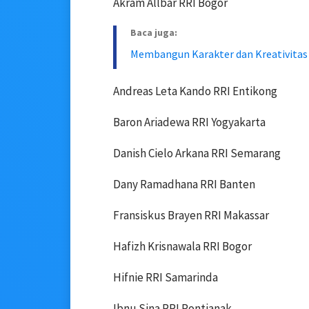
Akram Allbar RRI Bogor
Baca juga:
Membangun Karakter dan Kreativitas 
Andreas Leta Kando RRI Entikong
Baron Ariadewa RRI Yogyakarta
Danish Cielo Arkana RRI Semarang
Dany Ramadhana RRI Banten
Fransiskus Brayen RRI Makassar
Hafizh Krisnawala RRI Bogor
Hifnie RRI Samarinda
Ibnu Sina RRI Pontianak