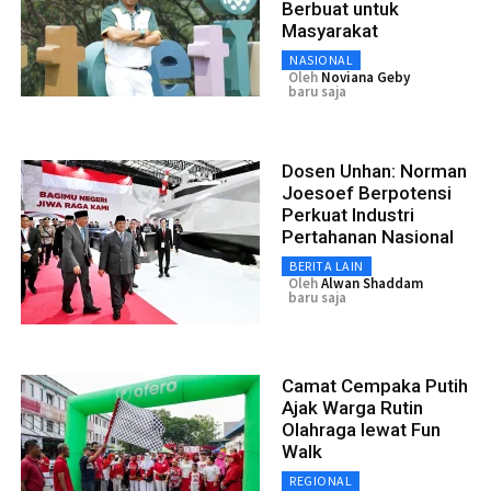
Berbuat untuk
Masyarakat
NASIONAL
Oleh
Noviana Geby
baru saja
Dosen Unhan: Norman
Joesoef Berpotensi
Perkuat Industri
Pertahanan Nasional
BERITA LAIN
Oleh
Alwan Shaddam
baru saja
Camat Cempaka Putih
Ajak Warga Rutin
Olahraga lewat Fun
Walk
REGIONAL