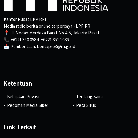
Kantor Pusat LPP RRI
Media radio berita online terpercaya - LPP RRI
📍 Jl. Medan Merdeka Barat No.4-5, Jakarta Pusat.
📞 +6221 350 0584, +6221 351 1086
📩 Pemberitaan: beritapro3@rri.go.id
Ketentuan
Kebijakan Privasi
Tentang Kami
Pedoman Media Siber
Peta Situs
Link Terkait