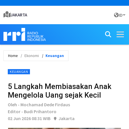
JAKARTA
ID
Home
Ekonomi
Keuangan
KEUANGAN
5 Langkah Membiasakan Anak
Mengelola Uang sejak Kecil
Oleh - Mochamad Dede Firdaus
Editor - Budi Prihantoro
02 Jun 2026 08:31 WIB
Jakarta