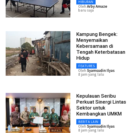
HIBURAN
Oleh
Arby Amaze
baru saja
Kampung Bengek:
Menyemaikan
Kebersamaan di
Tengah Keterbatasan
Hidup
FEATURES
Oleh
Syamsudin Ilyas
8 jam yang lalu
Kepulauan Seribu
Perkuat Sinergi Lintas
Sektor untuk
Kembangkan UMKM
BERITA LAIN
Oleh
Syamsudin Ilyas
8 jam yang lalu