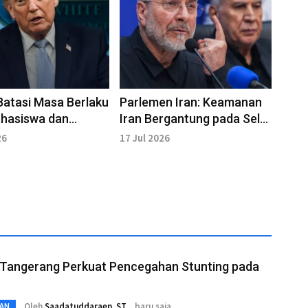
atasi Masa Berlaku
Parlemen Iran: Keamanan
ahasiswa dan
Iran Bergantung pada Selat
s Asing
Hormuz
26
17 Jul 2026
Tangerang Perkuat Pencegahan Stunting pada
Oleh
Saadatuddaraen. ST
baru saja
AN