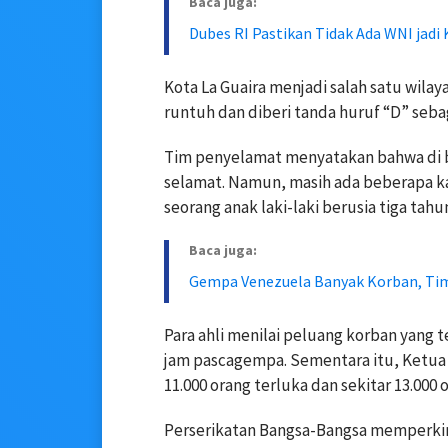
Baca juga:
Dubes RI Pastikan Tidak Ada WNI jadi
Kota La Guaira menjadi salah satu wila
runtuh dan diberi tanda huruf “D” seba
Tim penyelamat menyatakan bahwa di ba
selamat. Namun, masih ada beberapa k
seorang anak laki-laki berusia tiga tahu
Baca juga:
Gempa Venezuela Banyak Korban, Ti
Para ahli menilai peluang korban yang 
jam pascagempa. Sementara itu, Ketua 
11.000 orang terluka dan sekitar 13.000
Perserikatan Bangsa-Bangsa memperkira