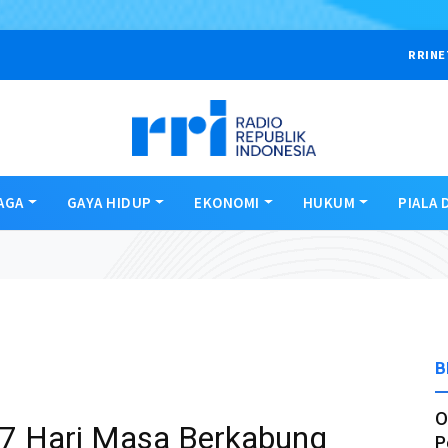
RRINE
AGA
GAYA HIDUP
EKONOMI
HUKUM
PIALA 
B
O
 7 Hari Masa Berkabung
P