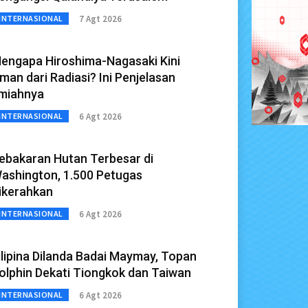
7 Agt 2026
INTERNASIONAL
engapa Hiroshima-Nagasaki Kini
man dari Radiasi? Ini Penjelasan
lmiahnya
6 Agt 2026
INTERNASIONAL
ebakaran Hutan Terbesar di
ashington, 1.500 Petugas
ikerahkan
6 Agt 2026
INTERNASIONAL
ilipina Dilanda Badai Maymay, Topan
olphin Dekati Tiongkok dan Taiwan
6 Agt 2026
INTERNASIONAL