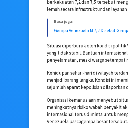
berkekuatan 7,2 dan 7,5 tersebut men
lemah secara infrastruktur dan layanan 
Baca juga:
Gempa Venezuela M 7,2 Disebut Gemp
Situasi diperburuk oleh kondisi politi
yang tidak stabil. Bantuan internasio
penyelamatan, meski warga setempat m
Kehidupan sehari-hari di wilayah terd
menjadi barang langka. Kondisi ini mem
sejumlah aparat kepolisian dilaporkan 
Organisasi kemanusiaan menyebut situ
meningkatnya risiko wabah penyakit ak
internasional terus diminta untuk men
Venezuela pascagempa besar tersebut.