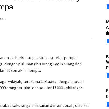
empa
aan
M
A
I
K
ari masa berkabung nasional setelah gempa
W
, dengan puluhan ribu orang masih hilang dan
D
amat semakin menipis.
bagai wilayah, terutama La Guaira, dengan ribuan
000 orang terluka, dan sekitar 13.000 kehilangan
F
D
kibat kekurangan makanan dan air bersih, disertai