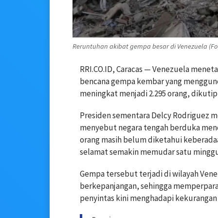
Reruntuhan akibat gempa besar di Venezuela (Foto
RRI.CO.ID, Caracas — Venezuela meneta
bencana gempa kembar yang menggunca
meningkat menjadi 2.295 orang, dikutip d
Presiden sementara Delcy Rodriguez
menyebut negara tengah berduka menda
orang masih belum diketahui keberad
selamat semakin memudar satu minggu
Gempa tersebut terjadi di wilayah Ven
berkepanjangan, sehingga memperparah
penyintas kini menghadapi kekurangan m