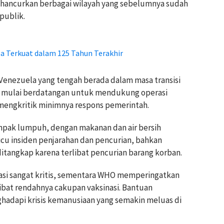
ghancurkan berbagai wilayah yang sebelumnya sudah
publik.
a Terkuat dalam 125 Tahun Terakhir
k Venezuela yang tengah berada dalam masa transisi
nal mulai berdatangan untuk mendukung operasi
engkritik minimnya respons pemerintah.
ampak lumpuh, dengan makanan dan air bersih
icu insiden penjarahan dan pencurian, bahkan
ditangkap karena terlibat pencurian barang korban.
asi sangat kritis, sementara WHO memperingatkan
ibat rendahnya cakupan vaksinasi. Bantuan
ghadapi krisis kemanusiaan yang semakin meluas di