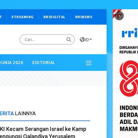
×
T
STREAMING
RRIDIGITAL
RRINEWS
ID
DUNIA 2026
EDITORIAL
ERITA
LAINNYA
KI Kecam Serangan Israel ke Kamp
engungsi Qalandiya Yerusalem