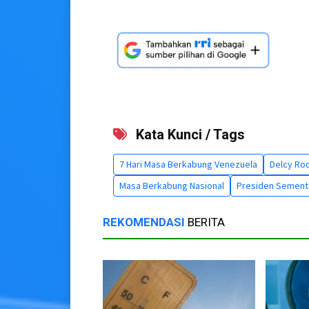
Kata Kunci / Tags
7 Hari Masa Berkabung Venezuela
Delcy Ro
Masa Berkabung Nasional
Presiden Sement
REKOMENDASI
BERITA