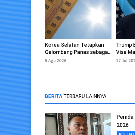
Korea Selatan Tetapkan
Trump B
Gelombang Panas sebagai
Visa M
Bencana Nasional
Jurnali
5 Agu 2026
17 Jul 20
BERITA
TERBARU LAINNYA
Pemda 
2026
KESEHAT