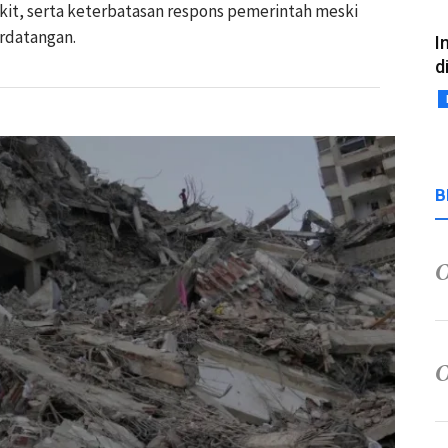
kit, serta keterbatasan respons pemerintah meski
erdatangan.
I
d
B