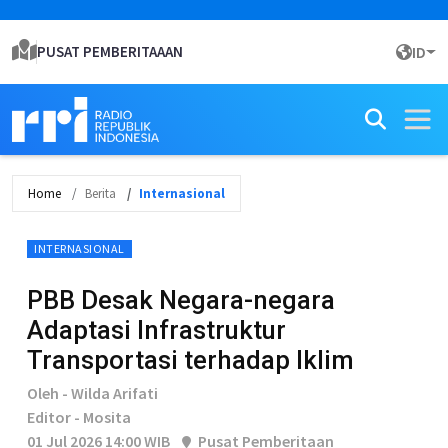
PUSAT PEMBERITAAAN
ID
Home
Berita
Internasional
INTERNASIONAL
PBB Desak Negara-negara
Adaptasi Infrastruktur
Transportasi terhadap Iklim
Oleh - Wilda Arifati
Editor - Mosita
01 Jul 2026 14:00 WIB
Pusat Pemberitaan