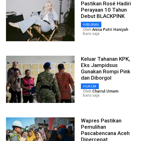
Pastikan Rosé Hadiri
Perayaan 10 Tahun
Debut BLACKPINK
HIBURAN
Oleh
Anisa Putri Haniyah
baru saja
Keluar Tahanan KPK,
Eks Jampidsus
Gunakan Rompi Pink
dan Diborgol
HUKUM
Oleh
Chairul Umam
baru saja
Wapres Pastikan
Pemulihan
Pascabencana Aceh
Dipercepat