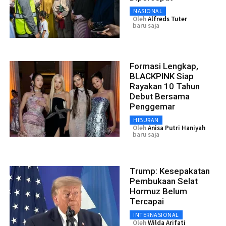
NASIONAL
Oleh
Alfreds Tuter
baru saja
Formasi Lengkap,
BLACKPINK Siap
Rayakan 10 Tahun
Debut Bersama
Penggemar
HIBURAN
Oleh
Anisa Putri Haniyah
baru saja
Trump: Kesepakatan
Pembukaan Selat
Hormuz Belum
Tercapai
INTERNASIONAL
Oleh
Wilda Arifati