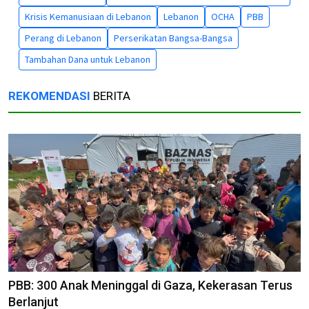
Krisis Kemanusiaan di Lebanon
Lebanon
OCHA
PBB
Perang di Lebanon
Perserikatan Bangsa-Bangsa
Tambahan Dana untuk Lebanon
REKOMENDASI
BERITA
PBB: 300 Anak Meninggal di Gaza, Kekerasan Terus
Berlanjut