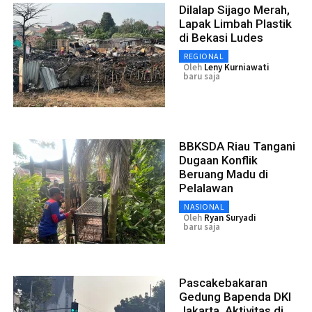
Dilalap Sijago Merah,
Lapak Limbah Plastik
di Bekasi Ludes
REGIONAL
Oleh
Leny Kurniawati
baru saja
BBKSDA Riau Tangani
Dugaan Konflik
Beruang Madu di
Pelalawan
NASIONAL
Oleh
Ryan Suryadi
baru saja
Pascakebakaran
Gedung Bapenda DKI
Jakarta, Aktivitas di