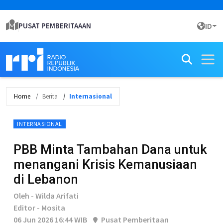
PUSAT PEMBERITAAAN
ID
Home
Berita
Internasional
INTERNASIONAL
PBB Minta Tambahan Dana untuk
menangani Krisis Kemanusiaan
di Lebanon
Oleh - Wilda Arifati
Editor - Mosita
06 Jun 2026 16:44 WIB
Pusat Pemberitaan