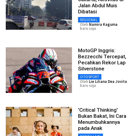
Jalan Abdul Muis
Dibatasi
REGIONAL
Oleh
Namira Kaguma
baru saja
MotoGP Inggris:
Bezzecchi Tercepat,
Pecahkan Rekor Lap
Silverstone
OTOSPORT
Oleh
Lie Liliana Dea Jovita
baru saja
'Critical Thinking'
Bukan Bakat, Ini Cara
Menumbuhkannya
pada Anak