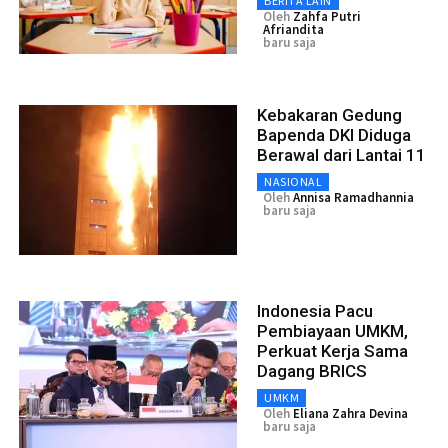
BERITA LAIN
Oleh
Zahfa Putri
Afriandita
baru saja
Kebakaran Gedung
Bapenda DKI Diduga
Berawal dari Lantai 11
NASIONAL
Oleh
Annisa Ramadhannia
baru saja
Indonesia Pacu
Pembiayaan UMKM,
Perkuat Kerja Sama
Dagang BRICS
UMKM
Oleh
Eliana Zahra Devina
baru saja