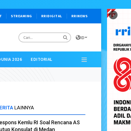
×
T
STREAMING
RRIDIGITAL
RRINEWS
ID
DUNIA 2026
EDITORIAL
ERITA
LAINNYA
espons Kemlu RI Soal Rencana AS
utup Konsulat di Medan