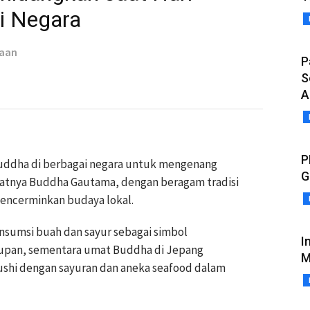
i Negara
taan
P
S
A
P
Buddha di berbagai negara untuk mengenang
G
fatnya Buddha Gautama, dengan beragam tradisi
 mencerminkan budaya lokal.
sumsi buah dan sayur sebagai simbol
I
upan, sementara umat Buddha di Jepang
M
sushi dengan sayuran dan aneka seafood dalam