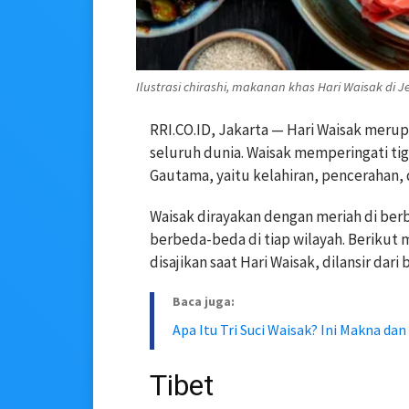
Ilustrasi chirashi, makanan khas Hari Waisak di J
RRI.CO.ID, Jakarta — Hari Waisak merup
seluruh dunia. Waisak memperingati ti
Gautama, yaitu kelahiran, pencerahan,
Waisak dirayakan dengan meriah di berb
berbeda-beda di tiap wilayah. Berikut
disajikan saat Hari Waisak, dilansir dar
Baca juga:
Apa Itu Tri Suci Waisak? Ini Makna dan
Tibet