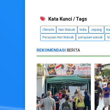
Kata Kunci / Tags
Chirashi
Hari Waisak
India
Jepang
Ka
Perayaan Hari Waisak
perayaan waisak
Sr
REKOMENDASI
BERITA