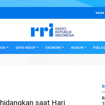
RRINE
AGA
GAYA HIDUP
EKONOMI
HUKUM
PIALA 
B
R
ihidangkan saat Hari
T