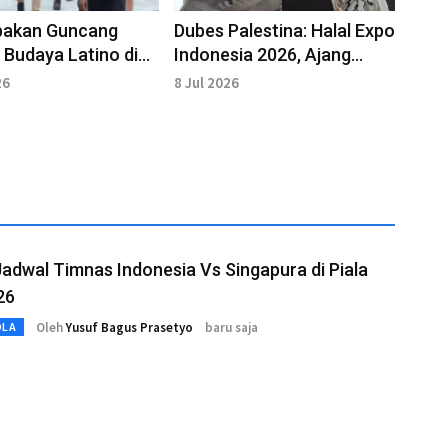
akan Guncang
Dubes Palestina: Halal Expo
l Budaya Latino di
Indonesia 2026, Ajang
o, Dua Orang Tewas
Perkuat Hubungan
26
8 Jul 2026
Antarnegara
adwal Timnas Indonesia Vs Singapura di Piala
26
Oleh
Yusuf Bagus Prasetyo
baru saja
OLA