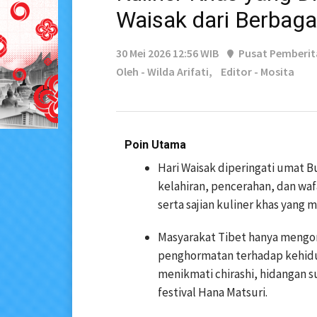
Waisak dari Berbaga
30 Mei 2026 12:56 WIB
Pusat Pemberi
Oleh - Wilda Arifati,
Editor - Mosita
Poin Utama
Hari Waisak diperingati umat 
kelahiran, pencerahan, dan wa
serta sajian kuliner khas yang
Masyarakat Tibet hanya mengon
penghormatan terhadap kehid
menikmati chirashi, hidangan 
festival Hana Matsuri.