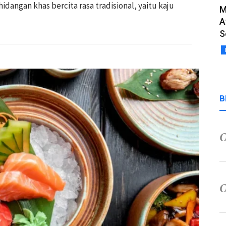
hidangan khas bercita rasa tradisional, yaitu kaju
M
A
S
B