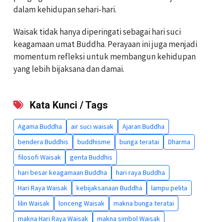
dalam kehidupan sehari-hari.
Waisak tidak hanya diperingati sebagai hari suci
keagamaan umat Buddha. Perayaan ini juga menjadi
momentum refleksi untuk membangun kehidupan
yang lebih bijaksana dan damai.
Kata Kunci / Tags
Agama Buddha
air suci waisak
Ajaran Buddha
bendera Buddhis
buddhisme
bunga teratai
Dharma
filosofi Waisak
genta Buddhis
hari besar keagamaan Buddha
hari raya Buddha
Hari Raya Waisak
kebijaksanaan Buddha
lampu pelita
lilin Waisak
lonceng Waisak
makna bunga teratai
makna Hari Raya Waisak
makna simbol Waisak