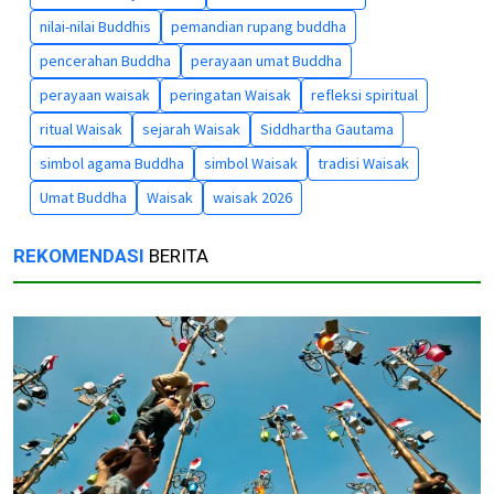
nilai-nilai Buddhis
pemandian rupang buddha
pencerahan Buddha
perayaan umat Buddha
perayaan waisak
peringatan Waisak
refleksi spiritual
ritual Waisak
sejarah Waisak
Siddhartha Gautama
simbol agama Buddha
simbol Waisak
tradisi Waisak
Umat Buddha
Waisak
waisak 2026
REKOMENDASI
BERITA