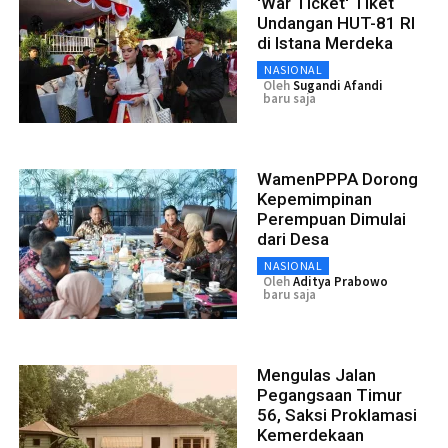
'War Ticket' Tiket
Undangan HUT-81 RI
di Istana Merdeka
NASIONAL
Oleh
Sugandi Afandi
baru saja
WamenPPPA Dorong
Kepemimpinan
Perempuan Dimulai
dari Desa
NASIONAL
Oleh
Aditya Prabowo
baru saja
Mengulas Jalan
Pegangsaan Timur
56, Saksi Proklamasi
Kemerdekaan