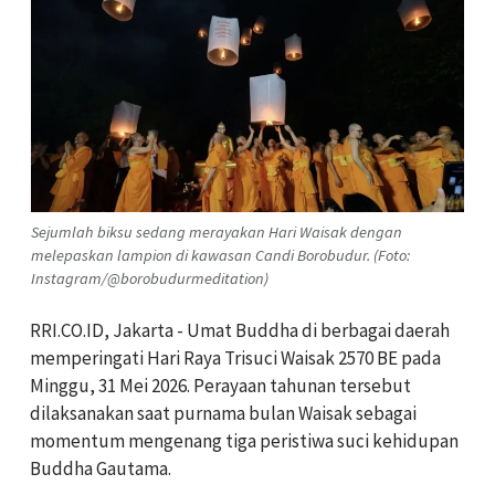
Sejumlah biksu sedang merayakan Hari Waisak dengan
melepaskan lampion di kawasan Candi Borobudur. (Foto:
Instagram/@borobudurmeditation)
RRI.CO.ID, Jakarta - Umat Buddha di berbagai daerah
memperingati Hari Raya Trisuci Waisak 2570 BE pada
Minggu, 31 Mei 2026. Perayaan tahunan tersebut
dilaksanakan saat purnama bulan Waisak sebagai
momentum mengenang tiga peristiwa suci kehidupan
Buddha Gautama.