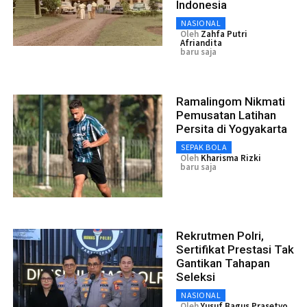
Indonesia
NASIONAL
Oleh
Zahfa Putri
Afriandita
baru saja
Ramalingom Nikmati
Pemusatan Latihan
Persita di Yogyakarta
SEPAK BOLA
Oleh
Kharisma Rizki
baru saja
Rekrutmen Polri,
Sertifikat Prestasi Tak
Gantikan Tahapan
Seleksi
NASIONAL
Oleh
Yusuf Bagus Prasetyo