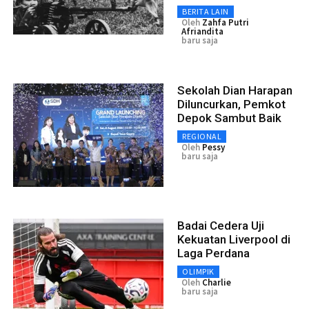
BERITA LAIN
Oleh
Zahfa Putri
Afriandita
baru saja
Sekolah Dian Harapan
Diluncurkan, Pemkot
Depok Sambut Baik
REGIONAL
Oleh
Pessy
baru saja
Badai Cedera Uji
Kekuatan Liverpool di
Laga Perdana
OLIMPIK
Oleh
Charlie
baru saja