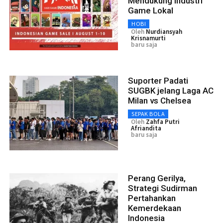
Mendukung Industri
Game Lokal
HOBI
Oleh
Nurdiansyah
Krisnamurti
baru saja
Suporter Padati
SUGBK jelang Laga AC
Milan vs Chelsea
SEPAK BOLA
Oleh
Zahfa Putri
Afriandita
baru saja
Perang Gerilya,
Strategi Sudirman
Pertahankan
Kemerdekaan
Indonesia