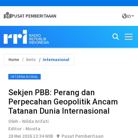
PUSAT PEMBERITAAAN
ID
Home
Berita
Internasional
INTERNASIONAL
Sekjen PBB: Perang dan
Perpecahan Geopolitik Ancam
Tatanan Dunia Internasional
Oleh - Wilda Arifati
Editor - Mosita
28 Mei 2026 13:34 WIB
Pusat Pemberitaan