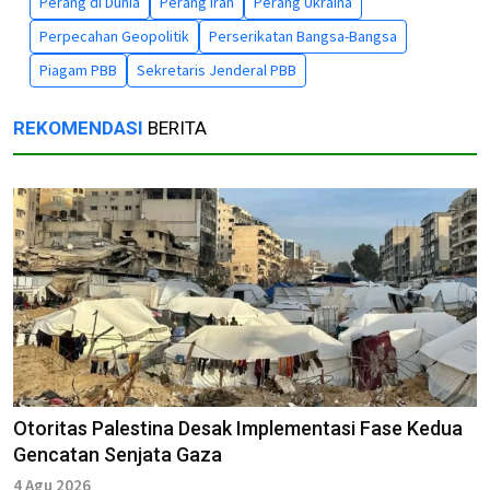
Perang di Dunia
Perang Iran
Perang Ukraina
Perpecahan Geopolitik
Perserikatan Bangsa-Bangsa
Piagam PBB
Sekretaris Jenderal PBB
REKOMENDASI
BERITA
Otoritas Palestina Desak Implementasi Fase Kedua
Gencatan Senjata Gaza
4 Agu 2026