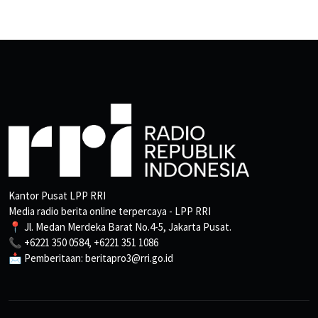
Kantor Pusat LPP RRI
Media radio berita online terpercaya - LPP RRI
📍 Jl. Medan Merdeka Barat No.4-5, Jakarta Pusat.
📞 +6221 350 0584, +6221 351 1086
📩 Pemberitaan: beritapro3@rri.go.id