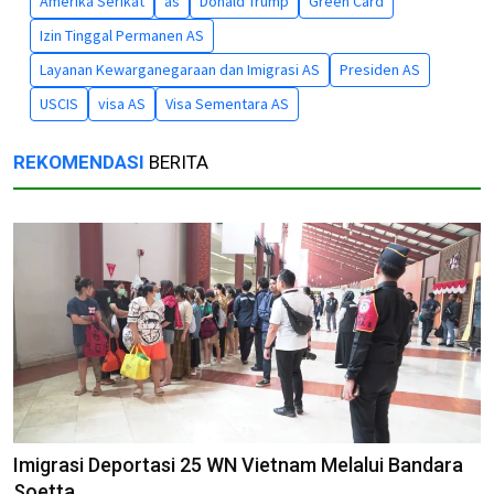
Amerika Serikat
as
Donald Trump
Green Card
Izin Tinggal Permanen AS
Layanan Kewarganegaraan dan Imigrasi AS
Presiden AS
USCIS
visa AS
Visa Sementara AS
REKOMENDASI
BERITA
Imigrasi Deportasi 25 WN Vietnam Melalui Bandara
Soetta