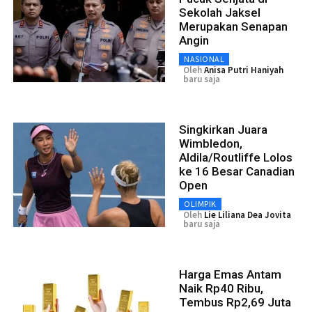
Sekolah Jaksel
Merupakan Senapan
Angin
NASIONAL
Oleh
Anisa Putri Haniyah
baru saja
Singkirkan Juara
Wimbledon,
Aldila/Routliffe Lolos
ke 16 Besar Canadian
Open
OLIMPIK
Oleh
Lie Liliana Dea Jovita
baru saja
Harga Emas Antam
Naik Rp40 Ribu,
Tembus Rp2,69 Juta