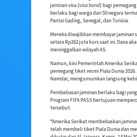
jaminan visa (
visa bond
) bagi pemegang 
berlaku bagi warga dari 50 negara terma
Pantai Gading, Senegal, dan Tunisia.
Mereka diwajibkan membayar jaminan sen
setara Rp262 juta kurs saat ini. Dana 
meninggalkan wilayah AS.
Namun, kini Pemerintah Amerika Serik
pemegang tiket resmi Piala Dunia 2026.
Namdar, mengumumkan langsung kebija
Pembebasan jaminan berlaku bagi yang 
Program FIFA PASS bertujuan memperc
tersebut.
“Amerika Serikat membebaskan jaminan
telah membeli tiket Piala Dunia dan mem
dikutip dari Al Jazeera, Kamis, 14 Mei 20