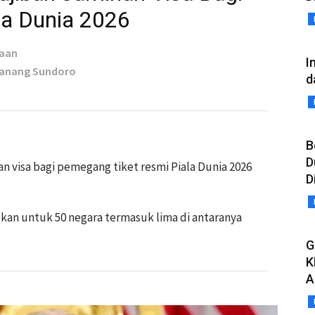
la Dunia 2026
taan
I
 Danang Sundoro
d
B
D
 visa bagi pemegang tiket resmi Piala Dunia 2026
D
an untuk 50 negara termasuk lima di antaranya
G
K
A