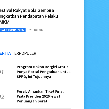
estival Rakyat Bola Gembira
ingkatkan Pendapatan Pelaku
MKM
23 Jul 2026
PIALA DUNIA 2026
ERITA
TERPOPULER
Program Makan Bergizi Gratis
01
Punya Portal Pengaduan untuk
SPPG, Ini Tujuannya
Persib Amankan Tiket Final
02
Piala Presiden 2026 lewat
Perjuangan Berat