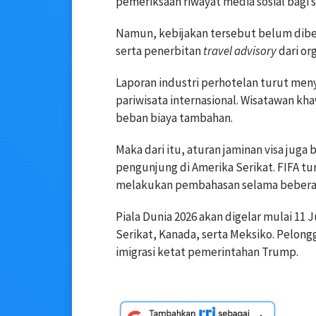
pemeriksaan riwayat media sosial bagi 
Namun, kebijakan tersebut belum diberl
serta penerbitan
travel advisory
dari or
Laporan industri perhotelan turut me
pariwisata internasional. Wisatawan kha
beban biaya tambahan.
Maka dari itu, aturan jaminan visa jug
pengunjung di Amerika Serikat. FIFA t
melakukan pembahasan selama bebera
Piala Dunia 2026 akan digelar mulai 11 
Serikat, Kanada, serta Meksiko. Pelongg
imigrasi ketat pemerintahan Trump.