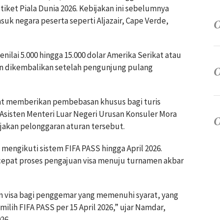
tiket Piala Dunia 2026. Kebijakan ini sebelumnya
suk negara peserta seperti Aljazair, Cape Verde,
ilai 5.000 hingga 15.000 dolar Amerika Serikat atau
akan dikembalikan setelah pengunjung pulang
at memberikan pembebasan khusus bagi turis
 Asisten Menteri Luar Negeri Urusan Konsuler Mora
kan pelonggaran aturan tersebut.
mengikuti sistem FIFA PASS hingga April 2026.
epat proses pengajuan visa menuju turnamen akbar
 visa bagi penggemar yang memenuhi syarat, yang
ilih FIFA PASS per 15 April 2026,” ujar Namdar,
26.