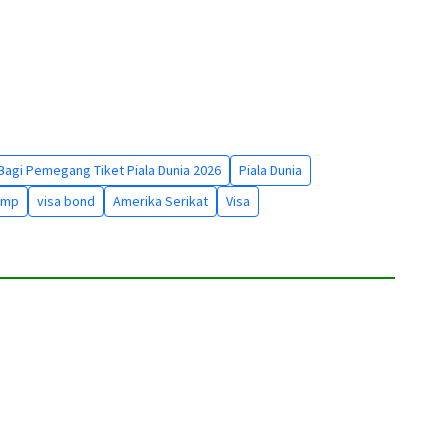
Bagi Pemegang Tiket Piala Dunia 2026
Piala Dunia
ump
visa bond
Amerika Serikat
Visa