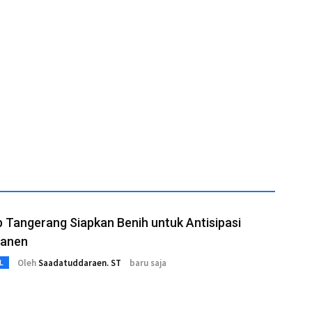
Tangerang Siapkan Benih untuk Antisipasi
Panen
Oleh
Saadatuddaraen. ST
baru saja
L