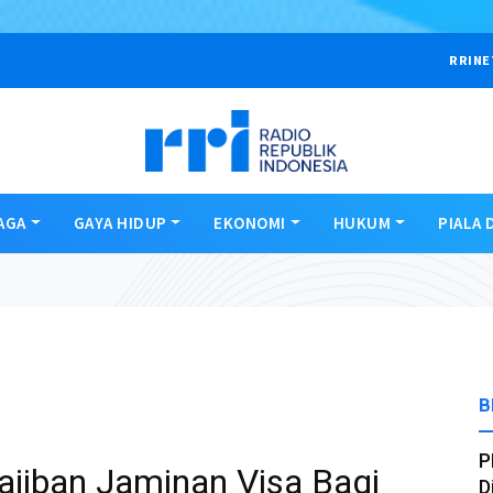
RRINE
AGA
GAYA HIDUP
EKONOMI
HUKUM
PIALA 
B
P
jiban Jaminan Visa Bagi
D