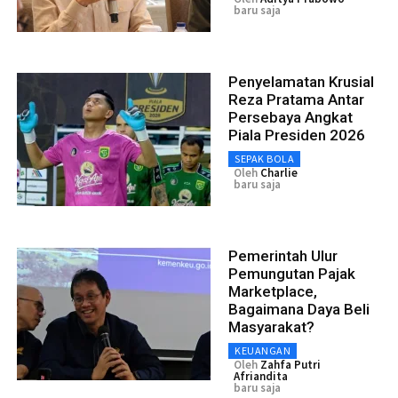
baru saja
Penyelamatan Krusial
Reza Pratama Antar
Persebaya Angkat
Piala Presiden 2026
SEPAK BOLA
Oleh
Charlie
baru saja
Pemerintah Ulur
Pemungutan Pajak
Marketplace,
Bagaimana Daya Beli
Masyarakat?
KEUANGAN
Oleh
Zahfa Putri
Afriandita
baru saja