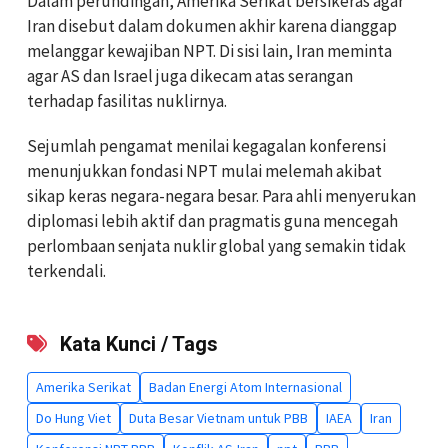
Dalam perundingan, Amerika Serikat bersikeras agar
Iran disebut dalam dokumen akhir karena dianggap
melanggar kewajiban NPT. Di sisi lain, Iran meminta
agar AS dan Israel juga dikecam atas serangan
terhadap fasilitas nuklirnya.
Sejumlah pengamat menilai kegagalan konferensi
menunjukkan fondasi NPT mulai melemah akibat
sikap keras negara-negara besar. Para ahli menyerukan
diplomasi lebih aktif dan pragmatis guna mencegah
perlombaan senjata nuklir global yang semakin tidak
terkendali.
Kata Kunci / Tags
Amerika Serikat
Badan Energi Atom Internasional
Do Hung Viet
Duta Besar Vietnam untuk PBB
IAEA
Iran