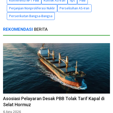
Konferensi NPT PBB
Konflik AS-Iran
npt
PBB
Perjanjian Nonproliferasi Nuklir
Perselisihan AS-Iran
Perserikatan Bangsa-Bangsa
REKOMENDASI
BERITA
Asosiasi Pelayaran Desak PBB Tolak Tarif Kapal di
Selat Hormuz
6 Agu 2026