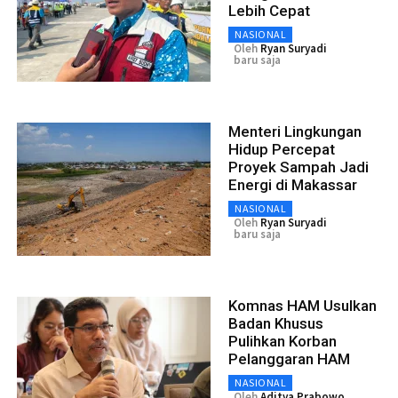
Lebih Cepat
NASIONAL
Oleh
Ryan Suryadi
baru saja
Menteri Lingkungan
Hidup Percepat
Proyek Sampah Jadi
Energi di Makassar
NASIONAL
Oleh
Ryan Suryadi
baru saja
Komnas HAM Usulkan
Badan Khusus
Pulihkan Korban
Pelanggaran HAM
NASIONAL
Oleh
Aditya Prabowo