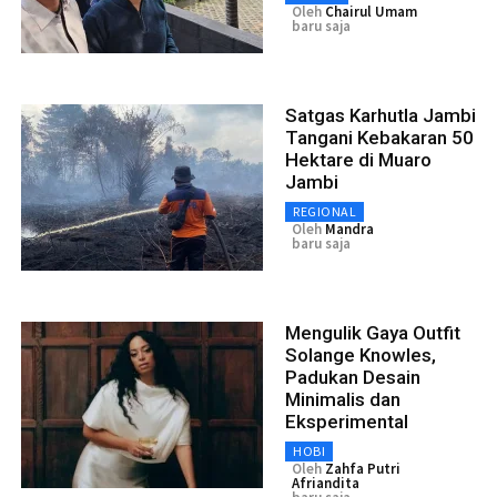
Oleh
Chairul Umam
baru saja
Satgas Karhutla Jambi
Tangani Kebakaran 50
Hektare di Muaro
Jambi
REGIONAL
Oleh
Mandra
baru saja
Mengulik Gaya Outfit
Solange Knowles,
Padukan Desain
Minimalis dan
Eksperimental
HOBI
Oleh
Zahfa Putri
Afriandita