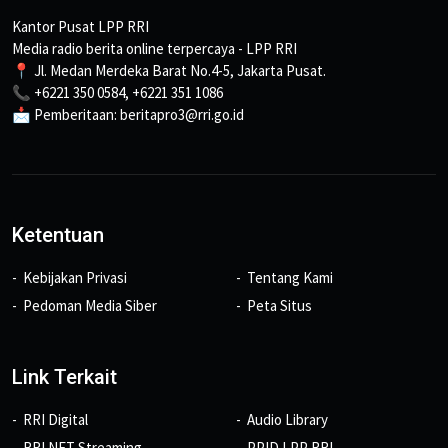
Kantor Pusat LPP RRI
Media radio berita online terpercaya - LPP RRI
📍 Jl. Medan Merdeka Barat No.4-5, Jakarta Pusat.
📞 +6221 350 0584, +6221 351 1086
📩 Pemberitaan: beritapro3@rri.go.id
Ketentuan
Kebijakan Privasi
Tentang Kami
Pedoman Media Siber
Peta Situs
Link Terkait
RRI Digital
Audio Library
RRI NET Streaming
PPID LPP RRI