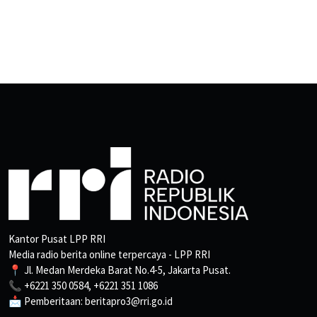
Kantor Pusat LPP RRI
Media radio berita online terpercaya - LPP RRI
📍 Jl. Medan Merdeka Barat No.4-5, Jakarta Pusat.
📞 +6221 350 0584, +6221 351 1086
📩 Pemberitaan: beritapro3@rri.go.id