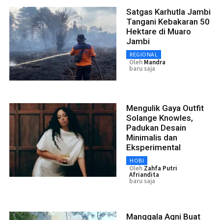
Satgas Karhutla Jambi
Tangani Kebakaran 50
Hektare di Muaro
Jambi
REGIONAL
Oleh
Mandra
baru saja
Mengulik Gaya Outfit
Solange Knowles,
Padukan Desain
Minimalis dan
Eksperimental
HOBI
Oleh
Zahfa Putri
Afriandita
baru saja
Manggala Agni Buat