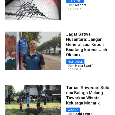
REGIONAL
Oleh
Mandra
baru saja
Jagat Satwa
Nusantara: Jangan
Generalisasi Kebun
Binatang karena Ulah
Oknum
NASIONAL
Oleh
Hana Syarif
baru saja
Taman Sriwedari Solo
dan Baloga Malang
Tawarkan Wisata
Keluarga Menarik
WISATA
Oleh
Zahfa Putri