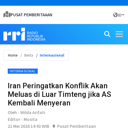
PUSAT PEMBERITAAAN
ID
Home
Berita
Internasional
INTERNASIONAL
Iran Peringatkan Konflik Akan
Meluas di Luar Timteng jika AS
Kembali Menyeran
Oleh - Wilda Arifati
Editor - Mosita
21 Mei 2026 14:43 WIB
Pusat Pemberitaan