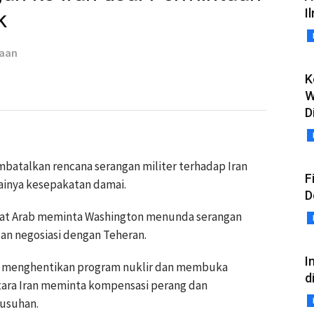
I
k
taan
K
W
D
atalkan rencana serangan militer terhadap Iran
F
ainya kesepakatan damai.
D
irat Arab meminta Washington menunda serangan
an negosiasi dengan Teheran.
I
n menghentikan program nuklir dan membuka
d
ara Iran meminta kompensasi perang dan
musuhan.