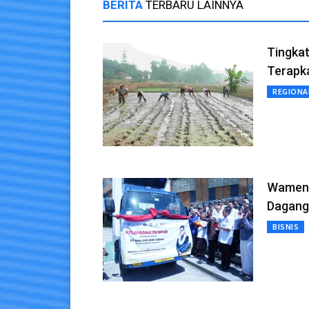
BERITA
TERBARU LAINNYA
Tingkat
Terapk
REGIONA
Wamenda
Dagang
BISNIS