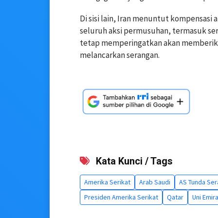
Di sisi lain, Iran menuntut kompensasi
seluruh aksi permusuhan, termasuk sera
tetap memperingatkan akan memberikan 
melancarkan serangan.
Kata Kunci / Tags
Amerika Serikat
Arab Saudi
AS Tunda Ser
Presiden Amerika Serikat
Qatar
Uni Emir