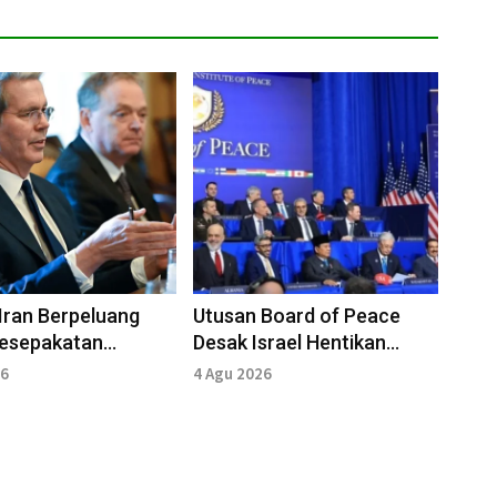
Iran Berpeluang
Utusan Board of Peace
Kesepakatan
Desak Israel Hentikan
aan Selat Hormuz
Serangan Gaza
26
4 Agu 2026
ni