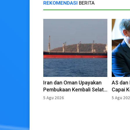
REKOMENDASI
BERITA
Iran dan Oman Upayakan
AS dan 
Pembukaan Kembali Selat
Capai 
Hormuz
Pembuk
5 Agu 2026
5 Agu 20
Pekan I