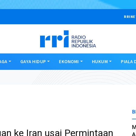
RRINE
AGA
GAYA HIDUP
EKONOMI
HUKUM
PIALA 
B
M
n ke Iran usai Permintaan
A