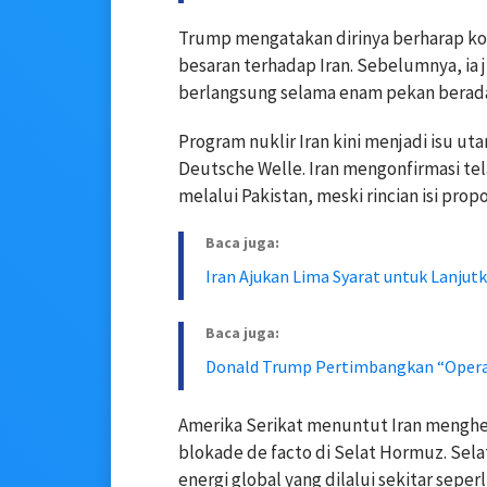
Trump mengatakan dirinya berharap ko
besaran terhadap Iran. Sebelumnya, ia
berlangsung selama enam pekan berada
Program nuklir Iran kini menjadi isu ut
Deutsche Welle. Iran mengonfirmasi t
melalui Pakistan, meski rincian isi pro
Baca juga:
Iran Ajukan Lima Syarat untuk Lanju
Baca juga:
Donald Trump Pertimbangkan “Operas
Amerika Serikat menuntut Iran mengh
blokade de facto di Selat Hormuz. Se
energi global yang dilalui sekitar sepe