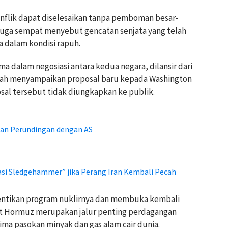
nflik dapat diselesaikan tanpa pemboman besar-
 juga sempat menyebut gencatan senjata yang telah
 dalam kondisi rapuh.
ama dalam negosiasi antara kedua negara, dilansir dari
elah menyampaikan proposal baru kepada Washington
posal tersebut tidak diungkapkan ke publik.
tkan Perundingan dengan AS
i Sledgehammer” jika Perang Iran Kembali Pecah
entikan program nuklirnya dan membuka kembali
lat Hormuz merupakan jalur penting perdagangan
rlima pasokan minyak dan gas alam cair dunia.