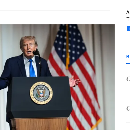
A
T
B