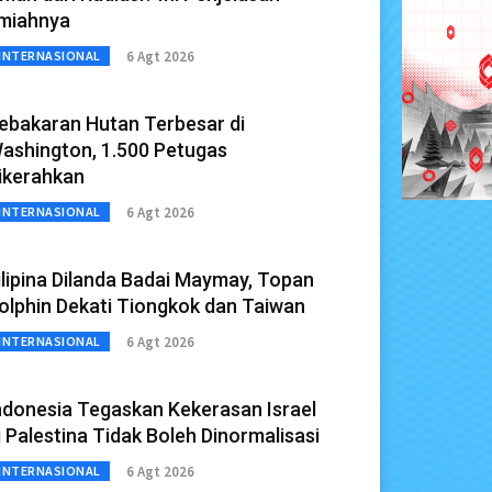
lmiahnya
6 Agt 2026
INTERNASIONAL
ebakaran Hutan Terbesar di
ashington, 1.500 Petugas
ikerahkan
6 Agt 2026
INTERNASIONAL
ilipina Dilanda Badai Maymay, Topan
olphin Dekati Tiongkok dan Taiwan
6 Agt 2026
INTERNASIONAL
ndonesia Tegaskan Kekerasan Israel
i Palestina Tidak Boleh Dinormalisasi
6 Agt 2026
INTERNASIONAL