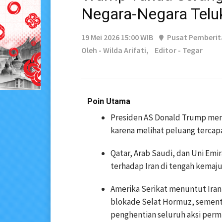
Negara-Negara Telu
19 Mei 2026 15:00 WIB
Pusat Pemberi
Oleh - Wilda Arifati,
Editor - Tegar
Poin Utama
Presiden AS Donald Trump memb
karena melihat peluang tercap
Qatar, Arab Saudi, dan Uni Em
terhadap Iran di tengah kemaju
Amerika Serikat menuntut Ira
blokade Selat Hormuz, sement
penghentian seluruh aksi per