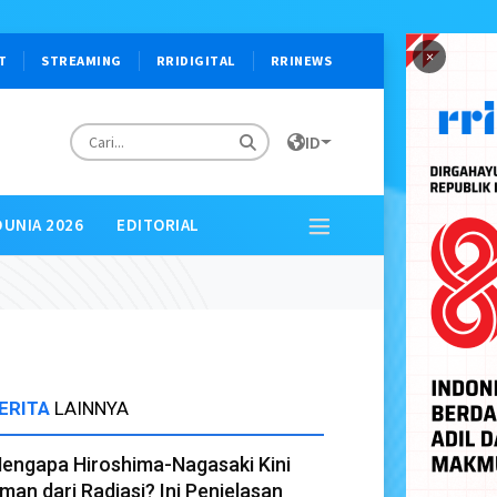
×
T
STREAMING
RRIDIGITAL
RRINEWS
ID
DUNIA 2026
EDITORIAL
ERITA
LAINNYA
engapa Hiroshima-Nagasaki Kini
man dari Radiasi? Ini Penjelasan